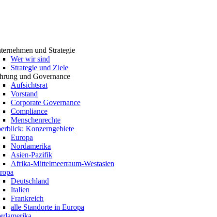
ternehmen und Strategie
Wer wir sind
Strategie und Ziele
hrung und Governance
Aufsichtsrat
Vorstand
Corporate Governance
Compliance
Menschenrechte
erblick: Konzerngebiete
Europa
Nordamerika
Asien-Pazifik
Afrika-Mittelmeerraum-Westasien
ropa
Deutschland
Italien
Frankreich
alle Standorte in Europa
rdamerika