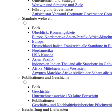
Unternehmen und Strategie
Wer wir sind
Strategie und Ziele
Führung und Governance
Aufsichtsrat
Vorstand
Corporate Governance
Comp
Standorte weltweit
Back
Überblick: Konzerngebiete
Europa
Nordamerika
Asien-Pazifik
Afrika-Mittel
Europa
Deutschland
Italien
Frankreich
alle Standorte in E
Nordamerika
USA
Kanada
Asien-Pazifik
Indonesien
Indien
Thailand
alle Standorte im Gebi
Afrika-Mittelmeerraum-Westasien
Ägypten
Marokko
Afrika südlich der Sahara
alle
Publikationen und Geschichte
Back
Geschichte
Unternehmensarchiv
150 Jahre Fortschritt
Publikationen
Geschäfts- und Nachhaltigkeitsberichte
Pflichtver
Beschaffung und Lieferanten