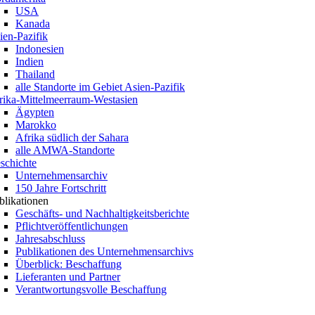
USA
Kanada
ien-Pazifik
Indonesien
Indien
Thailand
alle Standorte im Gebiet Asien-Pazifik
rika-Mittelmeerraum-Westasien
Ägypten
Marokko
Afrika südlich der Sahara
alle AMWA-Standorte
schichte
Unternehmensarchiv
150 Jahre Fortschritt
blikationen
Geschäfts- und Nachhaltigkeitsberichte
Pflichtveröffentlichungen
Jahresabschluss
Publikationen des Unternehmensarchivs
Überblick: Beschaffung
Lieferanten und Partner
Verantwortungsvolle Beschaffung