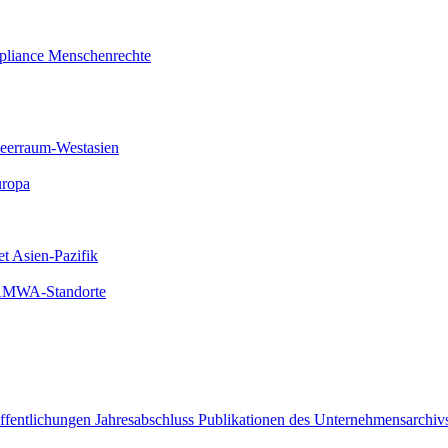
liance
Menschenrechte
meerraum-Westasien
uropa
et Asien-Pazifik
 AMWA-Standorte
öffentlichungen
Jahresabschluss
Publikationen des Unternehmensarchiv