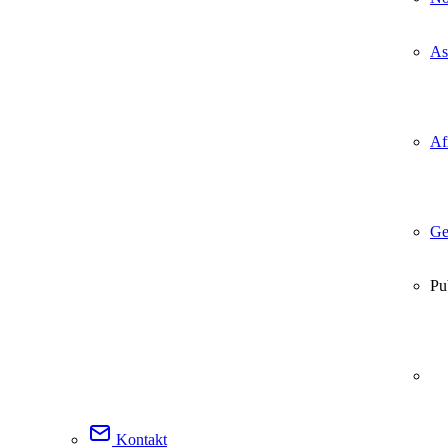
As
Af
Ge
Pu
Kontakt