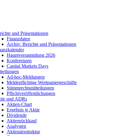
richte und Präsentationen
Finanzdaten
Archiv: Berichte und Präsentationen
nanzkalender
Hauptversammlung 2026
Konferenzen
Capital Markets Days
tteilungen
Ad-hoc-Meldungen
Meldepflichtige Wertpapiergeschäfte
Stimmrechtsmitteilungen
Pflichtveröffentlichungen
tie und ADRs
Aktien-Chart
Ergebnis je Aktie
Dividende
Aktienrückkauf
Analysten
Aktionärsstruktur