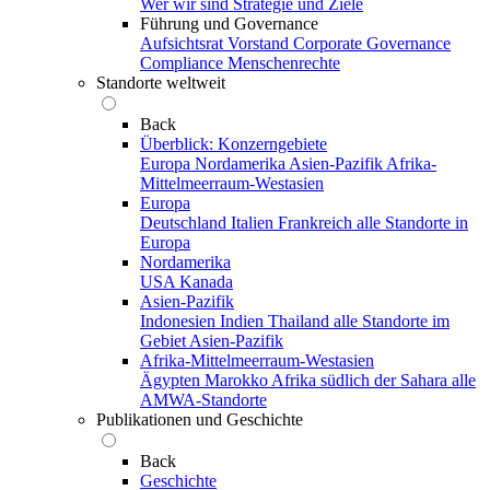
Wer wir sind
Strategie und Ziele
Führung und Governance
Aufsichtsrat
Vorstand
Corporate Governance
Compliance
Menschenrechte
Standorte weltweit
Back
Überblick: Konzerngebiete
Europa
Nordamerika
Asien-Pazifik
Afrika-
Mittelmeerraum-Westasien
Europa
Deutschland
Italien
Frankreich
alle Standorte in
Europa
Nordamerika
USA
Kanada
Asien-Pazifik
Indonesien
Indien
Thailand
alle Standorte im
Gebiet Asien-Pazifik
Afrika-Mittelmeerraum-Westasien
Ägypten
Marokko
Afrika südlich der Sahara
alle
AMWA-Standorte
Publikationen und Geschichte
Back
Geschichte