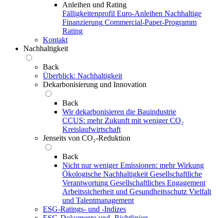
Anleihen und Rating
Fälligkeitenprofil
Euro-Anleihen
Nachhaltige
Finanzierung
Commercial-Paper-Programm
Rating
Kontakt
Nachhaltigkeit
Back
Überblick: Nachhaltigkeit
Dekarbonisierung und Innovation
Back
Wir dekarbonisieren die Bauindustrie
CCUS: mehr Zukunft mit weniger CO₂
Kreislaufwirtschaft
Jenseits von CO₂-Reduktion
Back
Nicht nur weniger Emissionen: mehr Wirkung
Ökologische Nachhaltigkeit
Gesellschaftliche
Verantwortung
Gesellschaftliches Engagement
Arbeitssicherheit und Gesundheitsschutz
Vielfalt
und Talentmanagement
ESG-Ratings- und ‑Indizes
ESG-Dokumente und ‑Richtlinien