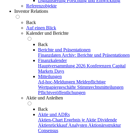
Digitalisierung
Forschung und Entwicklung
Referenzobjekte
Investor Relations
Back
Auf einen Blick
Kalender und Berichte
Back
Berichte und Präsentationen
Finanzdaten
Archiv: Berichte und Präsentationen
Finanzkalender
Hauptversammlung 2026
Konferenzen
Capital
Markets Days
Mitteilungen
Ad-hoc-Meldungen
Meldepflichtige
Wertpapiergeschäfte
Stimmrechtsmitteilungen
Pflichtveröffentlichungen
Aktie und Anleihen
Back
Aktie und ADRs
Aktien-Chart
Ergebnis je Aktie
Dividende
Aktienrückkauf
Analysten
Aktionärsstruktur
Consensus