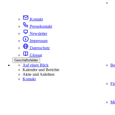
Kontakt
Pressekontakt
Newsletter
Impressum
Datenschutz
Glossar
Geschäftsfelder
Auf einen Blick
Be
Kalender und Berichte
Aktie und Anleihen
Kontakt
Fi
Mi