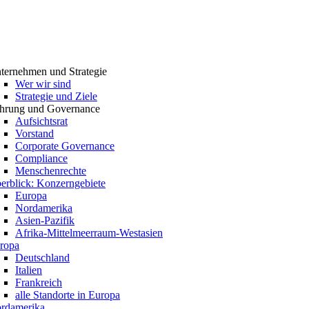
ternehmen und Strategie
Wer wir sind
Strategie und Ziele
hrung und Governance
Aufsichtsrat
Vorstand
Corporate Governance
Compliance
Menschenrechte
erblick: Konzerngebiete
Europa
Nordamerika
Asien-Pazifik
Afrika-Mittelmeerraum-Westasien
ropa
Deutschland
Italien
Frankreich
alle Standorte in Europa
rdamerika