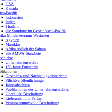
USA
Kanada
ien-Pazifik
Indonesien
Indien
Thailand
alle Standorte im Gebiet Asien-Pazifik
rika-Mittelmeerraum-Westasien
Ägypten
Marokko
Afrika südlich der Sahara
alle AMWA-Standorte
schichte
Unternehmensarchiv
150 Jahre Fortschritt
blikationen
Geschäfts- und Nachhaltigkeitsberichte
Pflichtveröffentlichungen
Jahresabschluss
Publikationen des Unternehmensarchivs
Überblick: Beschaffung
Lieferanten und Partner
Verantwortungsvolle Beschaffung