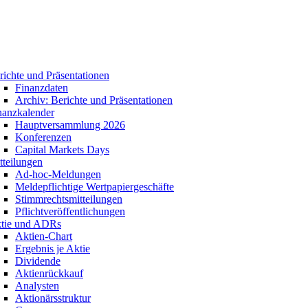
richte und Präsentationen
Finanzdaten
Archiv: Berichte und Präsentationen
nanzkalender
Hauptversammlung 2026
Konferenzen
Capital Markets Days
tteilungen
Ad-hoc-Meldungen
Meldepflichtige Wertpapiergeschäfte
Stimmrechtsmitteilungen
Pflichtveröffentlichungen
tie und ADRs
Aktien-Chart
Ergebnis je Aktie
Dividende
Aktienrückkauf
Analysten
Aktionärsstruktur