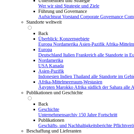
Unternehmen und Strategie
Wer wir sind
Strategie und Ziele
Führung und Governance
Aufsichtsrat
Vorstand
Corporate Governance
Comp
Standorte weltweit
Back
Überblick: Konzerngebiete
Europa
Nordamerika
Asien-Pazifik
Afrika-Mittel
Europa
Deutschland
Italien
Frankreich
alle Standorte in E
Nordamerika
USA
Kanada
Asien-Pazifik
Indonesien
Indien
Thailand
alle Standorte im Gebi
Afrika-Mittelmeerraum-Westasien
Ägypten
Marokko
Afrika südlich der Sahara
alle
Publikationen und Geschichte
Back
Geschichte
Unternehmensarchiv
150 Jahre Fortschritt
Publikationen
Geschäfts- und Nachhaltigkeitsberichte
Pflichtver
Beschaffung und Lieferanten