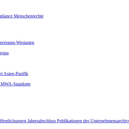
liance
Menschenrechte
meerraum-Westasien
uropa
et Asien-Pazifik
 AMWA-Standorte
öffentlichungen
Jahresabschluss
Publikationen des Unternehmensarchiv