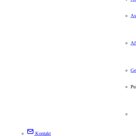
As
Af
Ge
Pu
Kontakt