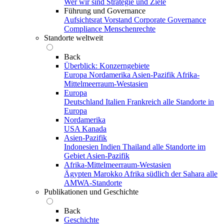
Wer wir sind
Strategie und Ziele
Führung und Governance
Aufsichtsrat
Vorstand
Corporate Governance
Compliance
Menschenrechte
Standorte weltweit
Back
Überblick: Konzerngebiete
Europa
Nordamerika
Asien-Pazifik
Afrika-
Mittelmeerraum-Westasien
Europa
Deutschland
Italien
Frankreich
alle Standorte in
Europa
Nordamerika
USA
Kanada
Asien-Pazifik
Indonesien
Indien
Thailand
alle Standorte im
Gebiet Asien-Pazifik
Afrika-Mittelmeerraum-Westasien
Ägypten
Marokko
Afrika südlich der Sahara
alle
AMWA-Standorte
Publikationen und Geschichte
Back
Geschichte