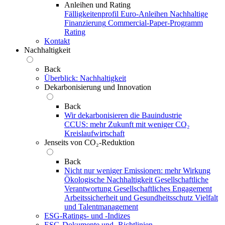
Anleihen und Rating
Fälligkeitenprofil
Euro-Anleihen
Nachhaltige
Finanzierung
Commercial-Paper-Programm
Rating
Kontakt
Nachhaltigkeit
Back
Überblick: Nachhaltigkeit
Dekarbonisierung und Innovation
Back
Wir dekarbonisieren die Bauindustrie
CCUS: mehr Zukunft mit weniger CO₂
Kreislaufwirtschaft
Jenseits von CO₂-Reduktion
Back
Nicht nur weniger Emissionen: mehr Wirkung
Ökologische Nachhaltigkeit
Gesellschaftliche
Verantwortung
Gesellschaftliches Engagement
Arbeitssicherheit und Gesundheitsschutz
Vielfalt
und Talentmanagement
ESG-Ratings- und ‑Indizes
ESG-Dokumente und ‑Richtlinien