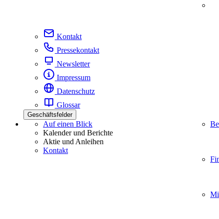
Kontakt
Pressekontakt
Newsletter
Impressum
Datenschutz
Glossar
Geschäftsfelder
Auf einen Blick
Be
Kalender und Berichte
Aktie und Anleihen
Kontakt
Fi
Mi