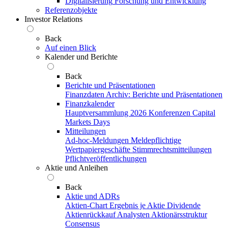
Digitalisierung
Forschung und Entwicklung
Referenzobjekte
Investor Relations
Back
Auf einen Blick
Kalender und Berichte
Back
Berichte und Präsentationen
Finanzdaten
Archiv: Berichte und Präsentationen
Finanzkalender
Hauptversammlung 2026
Konferenzen
Capital
Markets Days
Mitteilungen
Ad-hoc-Meldungen
Meldepflichtige
Wertpapiergeschäfte
Stimmrechtsmitteilungen
Pflichtveröffentlichungen
Aktie und Anleihen
Back
Aktie und ADRs
Aktien-Chart
Ergebnis je Aktie
Dividende
Aktienrückkauf
Analysten
Aktionärsstruktur
Consensus