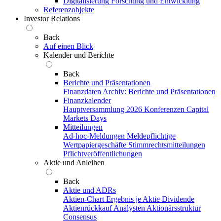
Digitalisierung
Forschung und Entwicklung
Referenzobjekte
Investor Relations
Back
Auf einen Blick
Kalender und Berichte
Back
Berichte und Präsentationen
Finanzdaten
Archiv: Berichte und Präsentationen
Finanzkalender
Hauptversammlung 2026
Konferenzen
Capital
Markets Days
Mitteilungen
Ad-hoc-Meldungen
Meldepflichtige
Wertpapiergeschäfte
Stimmrechtsmitteilungen
Pflichtveröffentlichungen
Aktie und Anleihen
Back
Aktie und ADRs
Aktien-Chart
Ergebnis je Aktie
Dividende
Aktienrückkauf
Analysten
Aktionärsstruktur
Consensus