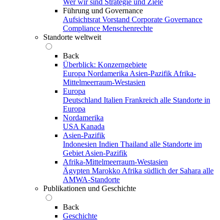
Wer wir sind
Strategie und Ziele
Führung und Governance
Aufsichtsrat
Vorstand
Corporate Governance
Compliance
Menschenrechte
Standorte weltweit
Back
Überblick: Konzerngebiete
Europa
Nordamerika
Asien-Pazifik
Afrika-
Mittelmeerraum-Westasien
Europa
Deutschland
Italien
Frankreich
alle Standorte in
Europa
Nordamerika
USA
Kanada
Asien-Pazifik
Indonesien
Indien
Thailand
alle Standorte im
Gebiet Asien-Pazifik
Afrika-Mittelmeerraum-Westasien
Ägypten
Marokko
Afrika südlich der Sahara
alle
AMWA-Standorte
Publikationen und Geschichte
Back
Geschichte