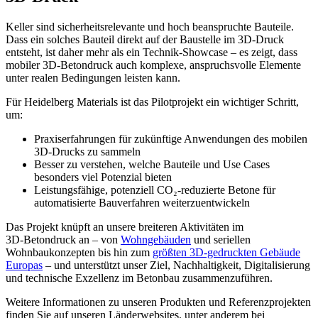
Keller sind sicherheitsrelevante und hoch beanspruchte Bauteile.
Dass ein solches Bauteil direkt auf der Baustelle im 3D‑Druck
entsteht, ist daher mehr als ein Technik‑Showcase – es zeigt, dass
mobiler 3D‑Betondruck auch komplexe, anspruchsvolle Elemente
unter realen Bedingungen leisten kann.
Für Heidelberg Materials ist das Pilotprojekt ein wichtiger Schritt,
um:
Praxiserfahrungen für zukünftige Anwendungen des mobilen
3D‑Drucks zu sammeln
Besser zu verstehen, welche Bauteile und Use Cases
besonders viel Potenzial bieten
Leistungsfähige, potenziell CO₂‑reduzierte Betone für
automatisierte Bauverfahren weiterzuentwickeln
Das Projekt knüpft an unsere breiteren Aktivitäten im
3D‑Betondruck an – von
Wohngebäuden
und seriellen
Wohnbaukonzepten bis hin zum
größten 3D‑gedruckten Gebäude
Europas
– und unterstützt unser Ziel, Nachhaltigkeit, Digitalisierung
und technische Exzellenz im Betonbau zusammenzuführen.
Weitere Informationen zu unseren Produkten und Referenzprojekten
finden Sie auf unseren Länderwebsites, unter anderem bei