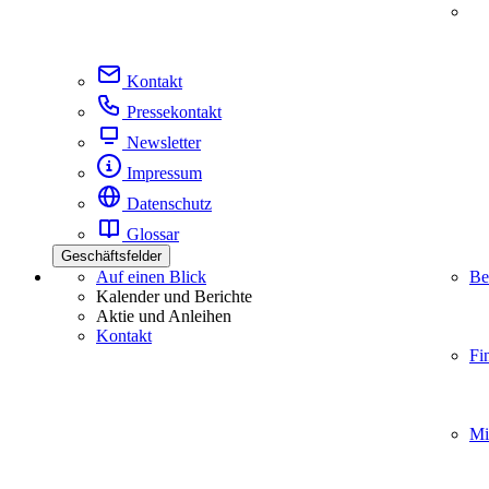
Kontakt
Pressekontakt
Newsletter
Impressum
Datenschutz
Glossar
Geschäftsfelder
Auf einen Blick
Be
Kalender und Berichte
Aktie und Anleihen
Kontakt
Fi
Mi