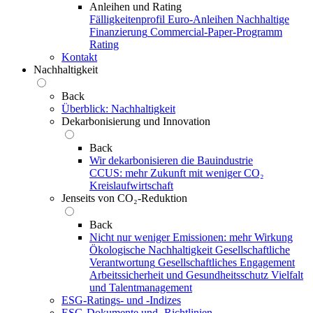
Anleihen und Rating
Fälligkeitenprofil
Euro-Anleihen
Nachhaltige
Finanzierung
Commercial-Paper-Programm
Rating
Kontakt
Nachhaltigkeit
Back
Überblick: Nachhaltigkeit
Dekarbonisierung und Innovation
Back
Wir dekarbonisieren die Bauindustrie
CCUS: mehr Zukunft mit weniger CO₂
Kreislaufwirtschaft
Jenseits von CO₂-Reduktion
Back
Nicht nur weniger Emissionen: mehr Wirkung
Ökologische Nachhaltigkeit
Gesellschaftliche
Verantwortung
Gesellschaftliches Engagement
Arbeitssicherheit und Gesundheitsschutz
Vielfalt
und Talentmanagement
ESG-Ratings- und ‑Indizes
ESG-Dokumente und ‑Richtlinien