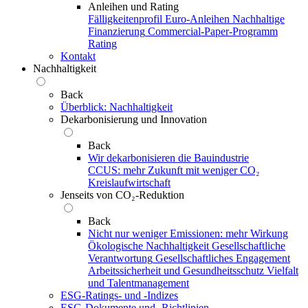
Anleihen und Rating
Fälligkeitenprofil
Euro-Anleihen
Nachhaltige
Finanzierung
Commercial-Paper-Programm
Rating
Kontakt
Nachhaltigkeit
Back
Überblick: Nachhaltigkeit
Dekarbonisierung und Innovation
Back
Wir dekarbonisieren die Bauindustrie
CCUS: mehr Zukunft mit weniger CO₂
Kreislaufwirtschaft
Jenseits von CO₂-Reduktion
Back
Nicht nur weniger Emissionen: mehr Wirkung
Ökologische Nachhaltigkeit
Gesellschaftliche
Verantwortung
Gesellschaftliches Engagement
Arbeitssicherheit und Gesundheitsschutz
Vielfalt
und Talentmanagement
ESG-Ratings- und ‑Indizes
ESG-Dokumente und ‑Richtlinien