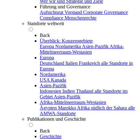
Wer wir sind
Strategie und Ziele
Führung und Governance
Aufsichtsrat
Vorstand
Corporate Governance
Compliance
Menschenrechte
Standorte weltweit
Back
Überblick: Konzerngebiete
Europa
Nordamerika
Asien-Pazifik
Afrika-
Mittelmeerraum-Westasien
Europa
Deutschland
Italien
Frankreich
alle Standorte in
Europa
Nordamerika
USA
Kanada
Asien-Pazifik
Indonesien
Indien
Thailand
alle Standorte im
Gebiet Asien-Pazifik
Afrika-Mittelmeerraum-Westasien
Ägypten
Marokko
Afrika südlich der Sahara
alle
AMWA-Standorte
Publikationen und Geschichte
Back
Geschichte