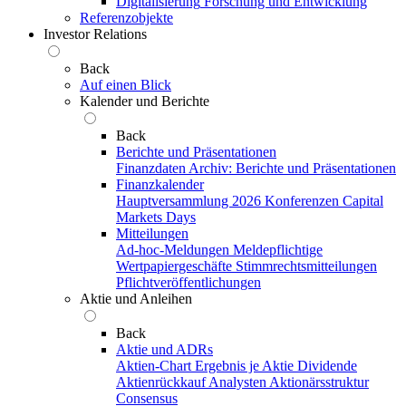
Digitalisierung
Forschung und Entwicklung
Referenzobjekte
Investor Relations
Back
Auf einen Blick
Kalender und Berichte
Back
Berichte und Präsentationen
Finanzdaten
Archiv: Berichte und Präsentationen
Finanzkalender
Hauptversammlung 2026
Konferenzen
Capital
Markets Days
Mitteilungen
Ad-hoc-Meldungen
Meldepflichtige
Wertpapiergeschäfte
Stimmrechtsmitteilungen
Pflichtveröffentlichungen
Aktie und Anleihen
Back
Aktie und ADRs
Aktien-Chart
Ergebnis je Aktie
Dividende
Aktienrückkauf
Analysten
Aktionärsstruktur
Consensus