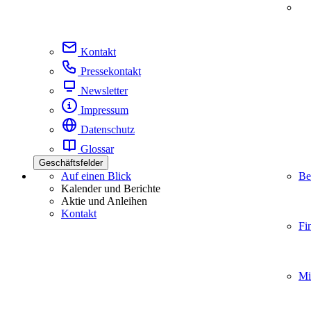
Kontakt
Pressekontakt
Newsletter
Impressum
Datenschutz
Glossar
Geschäftsfelder
Auf einen Blick
Be
Kalender und Berichte
Aktie und Anleihen
Kontakt
Fi
Mi