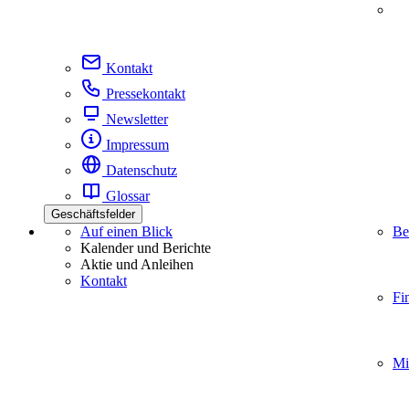
Kontakt
Pressekontakt
Newsletter
Impressum
Datenschutz
Glossar
Geschäftsfelder
Auf einen Blick
Be
Kalender und Berichte
Aktie und Anleihen
Kontakt
Fi
Mi