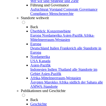
Wer wir sind
Strategie und Ziele
Führung und Governance
Aufsichtsrat
Vorstand
Corporate Governance
Compliance
Menschenrechte
Standorte weltweit
Back
Überblick: Konzerngebiete
Europa
Nordamerika
Asien-Pazifik
Afrika-
Mittelmeerraum-Westasien
Europa
Deutschland
Italien
Frankreich
alle Standorte in
Europa
Nordamerika
USA
Kanada
Asien-Pazifik
Indonesien
Indien
Thailand
alle Standorte im
Gebiet Asien-Pazifik
Afrika-Mittelmeerraum-Westasien
Ägypten
Marokko
Afrika südlich der Sahara
alle
AMWA-Standorte
Publikationen und Geschichte
Back
Geschichte