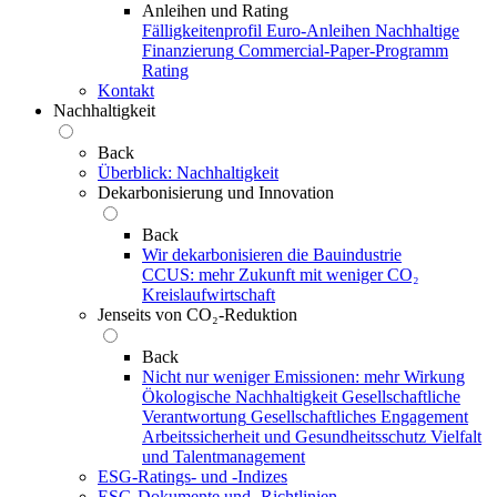
Anleihen und Rating
Fälligkeitenprofil
Euro-Anleihen
Nachhaltige
Finanzierung
Commercial-Paper-Programm
Rating
Kontakt
Nachhaltigkeit
Back
Überblick: Nachhaltigkeit
Dekarbonisierung und Innovation
Back
Wir dekarbonisieren die Bauindustrie
CCUS: mehr Zukunft mit weniger CO₂
Kreislaufwirtschaft
Jenseits von CO₂-Reduktion
Back
Nicht nur weniger Emissionen: mehr Wirkung
Ökologische Nachhaltigkeit
Gesellschaftliche
Verantwortung
Gesellschaftliches Engagement
Arbeitssicherheit und Gesundheitsschutz
Vielfalt
und Talentmanagement
ESG-Ratings- und ‑Indizes
ESG-Dokumente und ‑Richtlinien