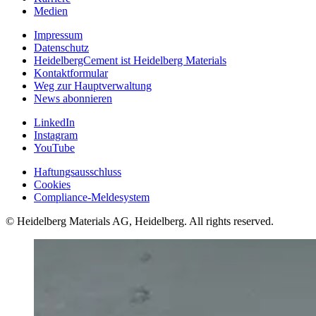
Medien
Impressum
Datenschutz
HeidelbergCement ist Heidelberg Materials
Kontaktformular
Weg zur Hauptverwaltung
News abonnieren
LinkedIn
Instagram
YouTube
Haftungsausschluss
Cookies
Compliance-Meldesystem
© Heidelberg Materials AG, Heidelberg. All rights reserved.