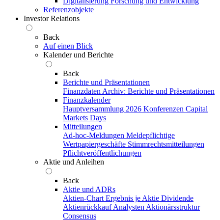
Digitalisierung
Forschung und Entwicklung
Referenzobjekte
Investor Relations
Back
Auf einen Blick
Kalender und Berichte
Back
Berichte und Präsentationen
Finanzdaten
Archiv: Berichte und Präsentationen
Finanzkalender
Hauptversammlung 2026
Konferenzen
Capital
Markets Days
Mitteilungen
Ad-hoc-Meldungen
Meldepflichtige
Wertpapiergeschäfte
Stimmrechtsmitteilungen
Pflichtveröffentlichungen
Aktie und Anleihen
Back
Aktie und ADRs
Aktien-Chart
Ergebnis je Aktie
Dividende
Aktienrückkauf
Analysten
Aktionärsstruktur
Consensus