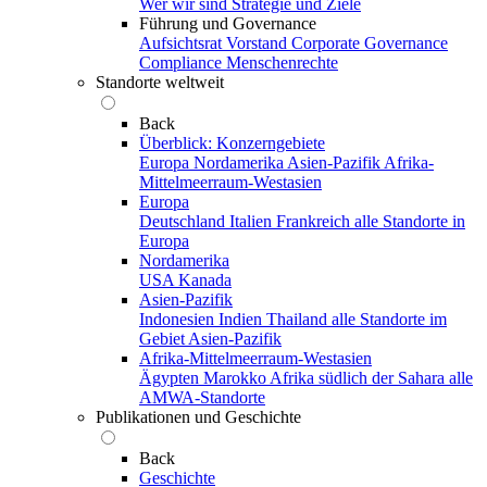
Wer wir sind
Strategie und Ziele
Führung und Governance
Aufsichtsrat
Vorstand
Corporate Governance
Compliance
Menschenrechte
Standorte weltweit
Back
Überblick: Konzerngebiete
Europa
Nordamerika
Asien-Pazifik
Afrika-
Mittelmeerraum-Westasien
Europa
Deutschland
Italien
Frankreich
alle Standorte in
Europa
Nordamerika
USA
Kanada
Asien-Pazifik
Indonesien
Indien
Thailand
alle Standorte im
Gebiet Asien-Pazifik
Afrika-Mittelmeerraum-Westasien
Ägypten
Marokko
Afrika südlich der Sahara
alle
AMWA-Standorte
Publikationen und Geschichte
Back
Geschichte