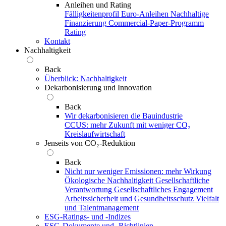
Anleihen und Rating
Fälligkeitenprofil
Euro-Anleihen
Nachhaltige
Finanzierung
Commercial-Paper-Programm
Rating
Kontakt
Nachhaltigkeit
Back
Überblick: Nachhaltigkeit
Dekarbonisierung und Innovation
Back
Wir dekarbonisieren die Bauindustrie
CCUS: mehr Zukunft mit weniger CO₂
Kreislaufwirtschaft
Jenseits von CO₂-Reduktion
Back
Nicht nur weniger Emissionen: mehr Wirkung
Ökologische Nachhaltigkeit
Gesellschaftliche
Verantwortung
Gesellschaftliches Engagement
Arbeitssicherheit und Gesundheitsschutz
Vielfalt
und Talentmanagement
ESG-Ratings- und ‑Indizes
ESG-Dokumente und ‑Richtlinien