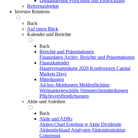
Digitalisierung
Forschung und Entwicklung
Referenzobjekte
Investor Relations
Back
Auf einen Blick
Kalender und Berichte
Back
Berichte und Präsentationen
Finanzdaten
Archiv: Berichte und Präsentationen
Finanzkalender
Hauptversammlung 2026
Konferenzen
Capital
Markets Days
Mitteilungen
Ad-hoc-Meldungen
Meldepflichtige
Wertpapiergeschäfte
Stimmrechtsmitteilungen
Pflichtveröffentlichungen
Aktie und Anleihen
Back
Aktie und ADRs
Aktien-Chart
Ergebnis je Aktie
Dividende
Aktienrückkauf
Analysten
Aktionärsstruktur
Consensus