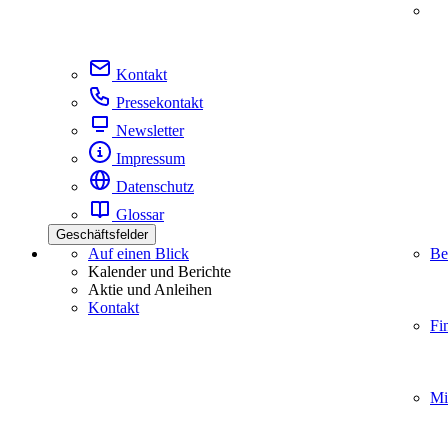
Kontakt
Pressekontakt
Newsletter
Impressum
Datenschutz
Glossar
Geschäftsfelder
Auf einen Blick
Be
Kalender und Berichte
Aktie und Anleihen
Kontakt
Fi
Mi