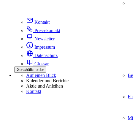
Kontakt
Pressekontakt
Newsletter
Impressum
Datenschutz
Glossar
Geschäftsfelder
Auf einen Blick
Be
Kalender und Berichte
Aktie und Anleihen
Kontakt
Fi
Mi