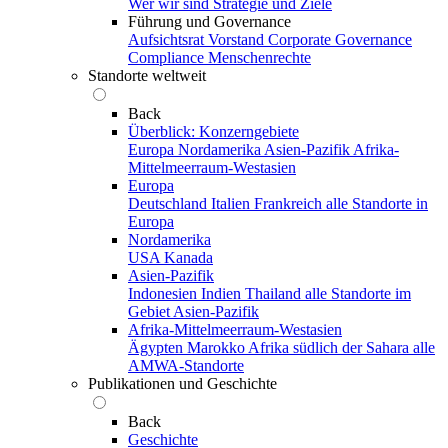
Wer wir sind
Strategie und Ziele
Führung und Governance
Aufsichtsrat
Vorstand
Corporate Governance
Compliance
Menschenrechte
Standorte weltweit
Back
Überblick: Konzerngebiete
Europa
Nordamerika
Asien-Pazifik
Afrika-
Mittelmeerraum-Westasien
Europa
Deutschland
Italien
Frankreich
alle Standorte in
Europa
Nordamerika
USA
Kanada
Asien-Pazifik
Indonesien
Indien
Thailand
alle Standorte im
Gebiet Asien-Pazifik
Afrika-Mittelmeerraum-Westasien
Ägypten
Marokko
Afrika südlich der Sahara
alle
AMWA-Standorte
Publikationen und Geschichte
Back
Geschichte