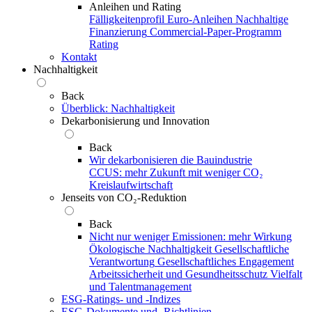
Anleihen und Rating
Fälligkeitenprofil
Euro-Anleihen
Nachhaltige
Finanzierung
Commercial-Paper-Programm
Rating
Kontakt
Nachhaltigkeit
Back
Überblick: Nachhaltigkeit
Dekarbonisierung und Innovation
Back
Wir dekarbonisieren die Bauindustrie
CCUS: mehr Zukunft mit weniger CO₂
Kreislaufwirtschaft
Jenseits von CO₂-Reduktion
Back
Nicht nur weniger Emissionen: mehr Wirkung
Ökologische Nachhaltigkeit
Gesellschaftliche
Verantwortung
Gesellschaftliches Engagement
Arbeitssicherheit und Gesundheitsschutz
Vielfalt
und Talentmanagement
ESG-Ratings- und ‑Indizes
ESG-Dokumente und ‑Richtlinien