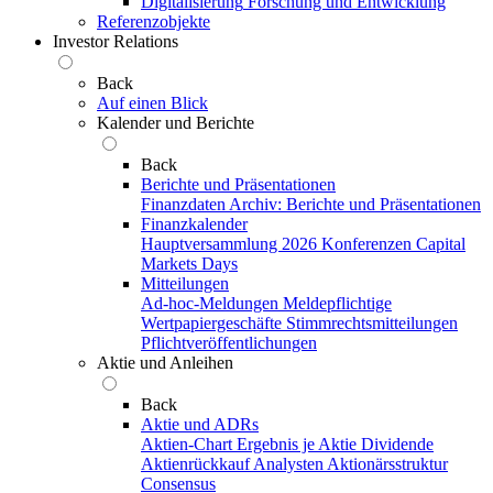
Digitalisierung
Forschung und Entwicklung
Referenzobjekte
Investor Relations
Back
Auf einen Blick
Kalender und Berichte
Back
Berichte und Präsentationen
Finanzdaten
Archiv: Berichte und Präsentationen
Finanzkalender
Hauptversammlung 2026
Konferenzen
Capital
Markets Days
Mitteilungen
Ad-hoc-Meldungen
Meldepflichtige
Wertpapiergeschäfte
Stimmrechtsmitteilungen
Pflichtveröffentlichungen
Aktie und Anleihen
Back
Aktie und ADRs
Aktien-Chart
Ergebnis je Aktie
Dividende
Aktienrückkauf
Analysten
Aktionärsstruktur
Consensus