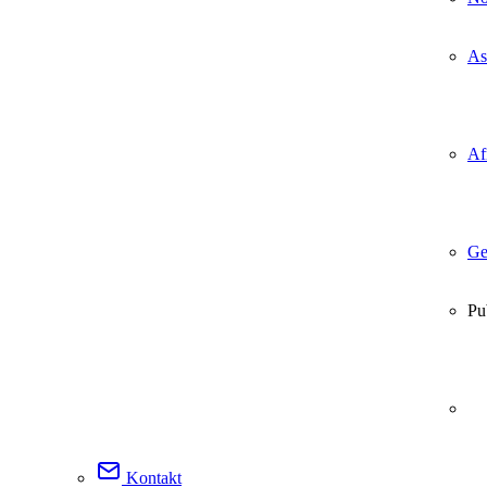
As
Af
Ge
Pu
Kontakt