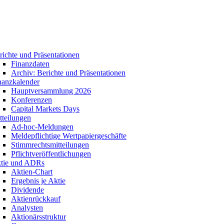
richte und Präsentationen
Finanzdaten
Archiv: Berichte und Präsentationen
nanzkalender
Hauptversammlung 2026
Konferenzen
Capital Markets Days
tteilungen
Ad-hoc-Meldungen
Meldepflichtige Wertpapiergeschäfte
Stimmrechtsmitteilungen
Pflichtveröffentlichungen
tie und ADRs
Aktien-Chart
Ergebnis je Aktie
Dividende
Aktienrückkauf
Analysten
Aktionärsstruktur