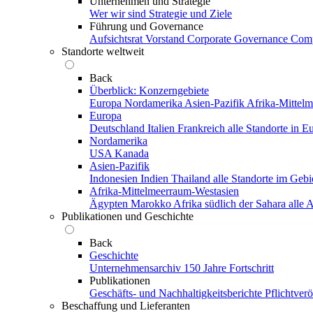
Unternehmen und Strategie
Wer wir sind
Strategie und Ziele
Führung und Governance
Aufsichtsrat
Vorstand
Corporate Governance
Comp
Standorte weltweit
Back
Überblick: Konzerngebiete
Europa
Nordamerika
Asien-Pazifik
Afrika-Mittel
Europa
Deutschland
Italien
Frankreich
alle Standorte in E
Nordamerika
USA
Kanada
Asien-Pazifik
Indonesien
Indien
Thailand
alle Standorte im Gebi
Afrika-Mittelmeerraum-Westasien
Ägypten
Marokko
Afrika südlich der Sahara
alle
Publikationen und Geschichte
Back
Geschichte
Unternehmensarchiv
150 Jahre Fortschritt
Publikationen
Geschäfts- und Nachhaltigkeitsberichte
Pflichtver
Beschaffung und Lieferanten