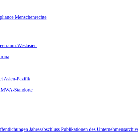
liance
Menschenrechte
meerraum-Westasien
uropa
et Asien-Pazifik
 AMWA-Standorte
öffentlichungen
Jahresabschluss
Publikationen des Unternehmensarchiv