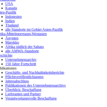
USA
Kanada
ien-Pazifik
Indonesien
Indien
Thailand
alle Standorte im Gebiet Asien-Pazifik
rika-Mittelmeerraum-Westasien
Ägypten
Marokko
Afrika südlich der Sahara
alle AMWA-Standorte
schichte
Unternehmensarchiv
150 Jahre Fortschritt
blikationen
Geschäfts- und Nachhaltigkeitsberichte
Pflichtveröffentlichungen
Jahresabschluss
Publikationen des Unternehmensarchivs
Überblick: Beschaffung
Lieferanten und Partner
Verantwortungsvolle Beschaffung