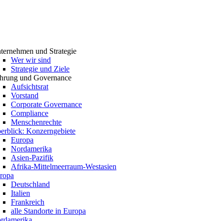
ternehmen und Strategie
Wer wir sind
Strategie und Ziele
hrung und Governance
Aufsichtsrat
Vorstand
Corporate Governance
Compliance
Menschenrechte
erblick: Konzerngebiete
Europa
Nordamerika
Asien-Pazifik
Afrika-Mittelmeerraum-Westasien
ropa
Deutschland
Italien
Frankreich
alle Standorte in Europa
rdamerika