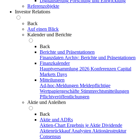
Digitalisierung
Forschung und Entwicklung
Referenzobjekte
Investor Relations
Back
Auf einen Blick
Kalender und Berichte
Back
Berichte und Präsentationen
Finanzdaten
Archiv: Berichte und Präsentationen
Finanzkalender
Hauptversammlung 2026
Konferenzen
Capital
Markets Days
Mitteilungen
Ad-hoc-Meldungen
Meldepflichtige
Wertpapiergeschäfte
Stimmrechtsmitteilungen
Pflichtveröffentlichungen
Aktie und Anleihen
Back
Aktie und ADRs
Aktien-Chart
Ergebnis je Aktie
Dividende
Aktienrückkauf
Analysten
Aktionärsstruktur
Consensus