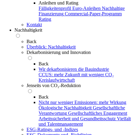
Anleihen und Rating
Fälligkeitenprofil
Euro-Anleihen
Nachhaltige
Finanzierung
Commercial-Paper-Programm
Rating
Kontakt
Nachhaltigkeit
Back
Überblick: Nachhaltigkeit
Dekarbonisierung und Innovation
Back
Wir dekarbonisieren die Bauindustrie
CCUS: mehr Zukunft mit weniger CO₂
Kreislaufwirtschaft
Jenseits von CO₂-Reduktion
Back
Nicht nur weniger Emissionen: mehr Wirkung
Ökologische Nachhaltigkeit
Gesellschaftliche
Verantwortung
Gesellschaftliches Engagement
Arbeitssicherheit und Gesundheitsschutz
Vielfalt
und Talentmanagement
ESG-Ratings- und ‑Indizes
ESG-Dokumente und ‑Richtlinien