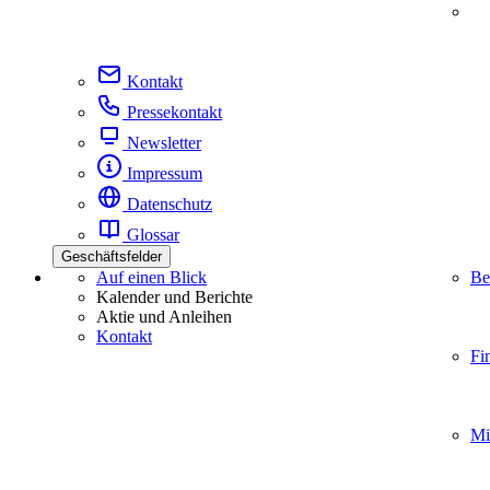
Kontakt
Pressekontakt
Newsletter
Impressum
Datenschutz
Glossar
Geschäftsfelder
Auf einen Blick
Be
Kalender und Berichte
Aktie und Anleihen
Kontakt
Fi
Mi