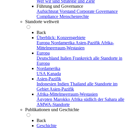
Wer wir sind
Strategie und Ziele
Führung und Governance
Aufsichtsrat
Vorstand
Corporate Governance
Compliance
Menschenrechte
Standorte weltweit
Back
Überblick: Konzerngebiete
Europa
Nordamerika
Asien-Pazifik
Afrika-
Mittelmeerraum-Westasien
Europa
Deutschland
Italien
Frankreich
alle Standorte in
Europa
Nordamerika
USA
Kanada
Asien-Pazifik
Indonesien
Indien
Thailand
alle Standorte im
Gebiet Asien-Pazifik
Afrika-Mittelmeerraum-Westasien
Ägypten
Marokko
Afrika südlich der Sahara
alle
AMWA-Standorte
Publikationen und Geschichte
Back
Geschichte