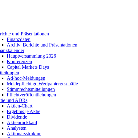
richte und Präsentationen
Finanzdaten
Archiv: Berichte und Präsentationen
nanzkalender
Hauptversammlung 2026
Konferenzen
Capital Markets Days
tteilungen
Ad-hoc-Meldungen
Meldepflichtige Wertpapiergeschäfte
Stimmrechtsmitteilungen
Pflichtveröffentlichungen
tie und ADRs
Aktien-Chart
Ergebnis je Aktie
Dividende
Aktienrückkauf
Analysten
Aktionärsstruktur