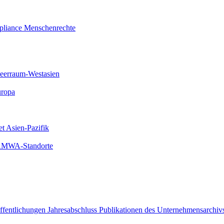
liance
Menschenrechte
meerraum-Westasien
uropa
et Asien-Pazifik
 AMWA-Standorte
öffentlichungen
Jahresabschluss
Publikationen des Unternehmensarchiv