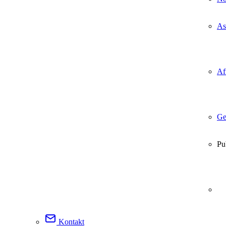
As
Af
Ge
Pu
Kontakt