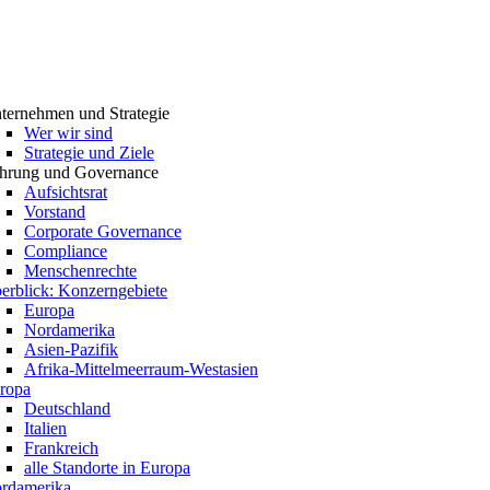
ternehmen und Strategie
Wer wir sind
Strategie und Ziele
hrung und Governance
Aufsichtsrat
Vorstand
Corporate Governance
Compliance
Menschenrechte
erblick: Konzerngebiete
Europa
Nordamerika
Asien-Pazifik
Afrika-Mittelmeerraum-Westasien
ropa
Deutschland
Italien
Frankreich
alle Standorte in Europa
rdamerika