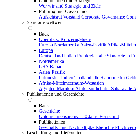
Unternehmen und Strategie
Wer wir sind
Strategie und Ziele
Führung und Governance
Aufsichtsrat
Vorstand
Corporate Governance
Comp
Standorte weltweit
Back
Überblick: Konzerngebiete
Europa
Nordamerika
Asien-Pazifik
Afrika-Mittel
Europa
Deutschland
Italien
Frankreich
alle Standorte in E
Nordamerika
USA
Kanada
Asien-Pazifik
Indonesien
Indien
Thailand
alle Standorte im Gebi
Afrika-Mittelmeerraum-Westasien
Ägypten
Marokko
Afrika südlich der Sahara
alle
Publikationen und Geschichte
Back
Geschichte
Unternehmensarchiv
150 Jahre Fortschritt
Publikationen
Geschäfts- und Nachhaltigkeitsberichte
Pflichtver
Beschaffung und Lieferanten