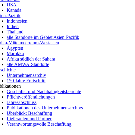
USA
Kanada
ien-Pazifik
Indonesien
Indien
Thailand
alle Standorte im Gebiet Asien-Pazifik
rika-Mittelmeerraum-Westasien
Ägypten
Marokko
Afrika südlich der Sahara
alle AMWA-Standorte
schichte
Unternehmensarchiv
150 Jahre Fortschritt
blikationen
Geschäfts- und Nachhaltigkeitsberichte
Pflichtveröffentlichungen
Jahresabschluss
Publikationen des Unternehmensarchivs
Überblick: Beschaffung
Lieferanten und Partner
Verantwortungsvolle Beschaffung