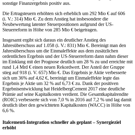
sonstige Finanzergebnis positiv aus.
Die Ertragsteuern erhöhten sich erheblich um 292 Mio € auf 606
(i. V.: 314) Mio €. Zu dem Anstieg hat insbesondere die
Neubewertung latenter Steuerpositionen aufgrund der US-
Steuerreform in Höhe von 285 Mio € beigetragen.
Insgesamt ergibt sich daraus ein deutlicher Anstieg des
Jahresüberschuss auf 1.058 (i. V.: 831) Mio €. Bereinigt man den
Jahresüberschuss um die Einmaleffekte aus dem zusätzlichen
ordentlichen Ergebnis und der US-Steuerreform dann nahm dieser
im Einklang mit der Prognose deutlich um 28 % zu und erreichte mit
rund 1,4 Mrd € einen neuen Rekordwert. Der Anteil der Gruppe
stieg auf 918 (i. V. 657) Mio €. Das Ergebnis je Aktie verbesserte
sich um 36% auf 4,62 €, bereinigt um Einmaleffekte legte das
Ergebnis je Aktie um 32 % auf 6,73 € zu. Dank der positiven
Ergebnisentwicklung hat HeidelbergCement 2017 eine deutliche
Prämie auf seine Kapitalkosten verdient. Die Gesamtkapitalrendite
(ROIC) verbesserte sich von 7,0 % in 2016 auf 7,2 % und lag damit
deutlich über den gewichteten Kapitalkosten (WACC) in Höhe von
6,6 %.
Italcementi-Integration schneller als geplant – Synergieziel
erhöht