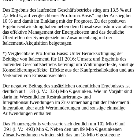
Das Ergebnis des laufenden Geschäftsbetriebs stieg um 13,5 % auf
2,2 Mrd €; auf vergleichbarer Pro-forma-Basis* lag der Anstieg bei
10 % und damit im Einklang mit der Prognose. Zu der positiven
Ergebnisentwicklung haben neben dem Umsatzwachstum vor allem
das effektive Management der Energiekosten und das deutliche
Übertreffen der Synergieziele im Zusammenhang mit der
Italcementi-Akquisition beigetragen.
*) Vergleichbare Pro-forma-Basis: Unter Berücksichtigung der
Beiträge von Italcementi für 1H 2016; Umsatz und Ergebnis des
laufenden Geschäftsbetriebs bereinigt um Währungseffekte, sonstige
Konsolidierungseffekte, Effekte aus der Kaufpreisallokation und aus
Verkäufen von Emissionsrechten
Der negative Beitrag des zusätzlichen ordentlichen Ergebnisses ist
deutlich auf -133 (i. V.: -324) Mio € gesunken. Wie im Vorjahr sind
darin im Wesentlichen Restrukturierungs- und
Integrationsaufwendungen im Zusammenhang mit der Italcementi-
Integration, aber auch Wertminderungen und sonstige einmalige
Aufwendungen enthalten.
Das Finanzergebnis verbesserte sich deutlich um 102 Mio € auf
-391 (i. V.: -493) Mio €. Neben den um 89 Mio € gesunkenen
Zinsaufwendungen wirkten sich das um 18 Mio € gestiegene