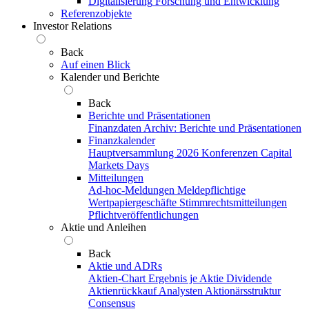
Digitalisierung
Forschung und Entwicklung
Referenzobjekte
Investor Relations
Back
Auf einen Blick
Kalender und Berichte
Back
Berichte und Präsentationen
Finanzdaten
Archiv: Berichte und Präsentationen
Finanzkalender
Hauptversammlung 2026
Konferenzen
Capital
Markets Days
Mitteilungen
Ad-hoc-Meldungen
Meldepflichtige
Wertpapiergeschäfte
Stimmrechtsmitteilungen
Pflichtveröffentlichungen
Aktie und Anleihen
Back
Aktie und ADRs
Aktien-Chart
Ergebnis je Aktie
Dividende
Aktienrückkauf
Analysten
Aktionärsstruktur
Consensus