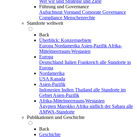
Wer wir sind
Strategie und Ziele
Führung und Governance
Aufsichtsrat
Vorstand
Corporate Governance
Compliance
Menschenrechte
Standorte weltweit
Back
Überblick: Konzerngebiete
Europa
Nordamerika
Asien-Pazifik
Afrika-
Mittelmeerraum-Westasien
Europa
Deutschland
Italien
Frankreich
alle Standorte in
Europa
Nordamerika
USA
Kanada
Asien-Pazifik
Indonesien
Indien
Thailand
alle Standorte im
Gebiet Asien-Pazifik
Afrika-Mittelmeerraum-Westasien
Ägypten
Marokko
Afrika südlich der Sahara
alle
AMWA-Standorte
Publikationen und Geschichte
Back
Geschichte