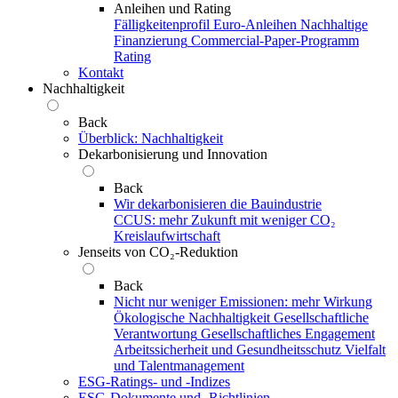
Anleihen und Rating
Fälligkeitenprofil
Euro-Anleihen
Nachhaltige
Finanzierung
Commercial-Paper-Programm
Rating
Kontakt
Nachhaltigkeit
Back
Überblick: Nachhaltigkeit
Dekarbonisierung und Innovation
Back
Wir dekarbonisieren die Bauindustrie
CCUS: mehr Zukunft mit weniger CO₂
Kreislaufwirtschaft
Jenseits von CO₂-Reduktion
Back
Nicht nur weniger Emissionen: mehr Wirkung
Ökologische Nachhaltigkeit
Gesellschaftliche
Verantwortung
Gesellschaftliches Engagement
Arbeitssicherheit und Gesundheitsschutz
Vielfalt
und Talentmanagement
ESG-Ratings- und ‑Indizes
ESG-Dokumente und ‑Richtlinien