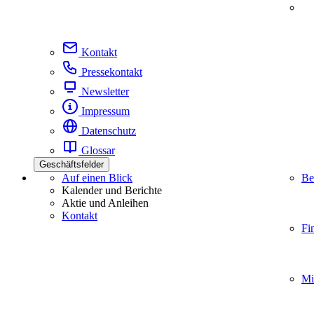
Kontakt
Pressekontakt
Newsletter
Impressum
Datenschutz
Glossar
Geschäftsfelder
Auf einen Blick
Be
Kalender und Berichte
Aktie und Anleihen
Kontakt
Fi
Mi