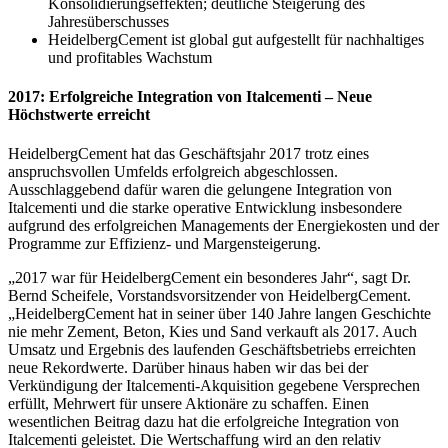
Konsolidierungseffekten; deutliche Steigerung des
Jahresüberschusses
HeidelbergCement ist global gut aufgestellt für nachhaltiges
und profitables Wachstum
2017: Erfolgreiche Integration von Italcementi – Neue
Höchstwerte erreicht
HeidelbergCement hat das Geschäftsjahr 2017 trotz eines
anspruchsvollen Umfelds erfolgreich abgeschlossen.
Ausschlaggebend dafür waren die gelungene Integration von
Italcementi und die starke operative Entwicklung insbesondere
aufgrund des erfolgreichen Managements der Energiekosten und der
Programme zur Effizienz- und Margensteigerung.
„2017 war für HeidelbergCement ein besonderes Jahr“, sagt Dr.
Bernd Scheifele, Vorstandsvorsitzender von HeidelbergCement.
„HeidelbergCement hat in seiner über 140 Jahre langen Geschichte
nie mehr Zement, Beton, Kies und Sand verkauft als 2017. Auch
Umsatz und Ergebnis des laufenden Geschäftsbetriebs erreichten
neue Rekordwerte. Darüber hinaus haben wir das bei der
Verkündigung der Italcementi-Akquisition gegebene Versprechen
erfüllt, Mehrwert für unsere Aktionäre zu schaffen. Einen
wesentlichen Beitrag dazu hat die erfolgreiche Integration von
Italcementi geleistet. Die Wertschaffung wird an den relativ