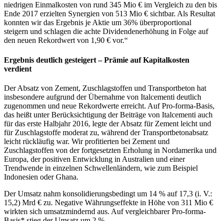
niedrigen Einmalkosten von rund 345 Mio € im Vergleich zu den bis
Ende 2017 erzielten Synergien von 513 Mio € sichtbar. Als Resultat
konnten wir das Ergebnis je Aktie um 36% überproportional
steigern und schlagen die achte Dividendenerhöhung in Folge auf
den neuen Rekordwert von 1,90 € vor.“
Ergebnis deutlich gesteigert – Prämie auf Kapitalkosten
verdient
Der Absatz von Zement, Zuschlagstoffen und Transportbeton hat
insbesondere aufgrund der Übernahme von Italcementi deutlich
zugenommen und neue Rekordwerte erreicht. Auf Pro-forma-Basis,
das heißt unter Berücksichtigung der Beiträge von Italcementi auch
für das erste Halbjahr 2016, legte der Absatz für Zement leicht und
für Zuschlagstoffe moderat zu, während der Transportbetonabsatz
leicht rückläufig war. Wir profitierten bei Zement und
Zuschlagstoffen von der fortgesetzten Erholung in Nordamerika und
Europa, der positiven Entwicklung in Australien und einer
Trendwende in einzelnen Schwellenländern, wie zum Beispiel
Indonesien oder Ghana.
Der Umsatz nahm konsolidierungsbedingt um 14 % auf 17,3 (i. V.:
15,2) Mrd € zu. Negative Währungseffekte in Höhe von 311 Mio €
wirkten sich umsatzmindernd aus. Auf vergleichbarer Pro-forma-
Basis* stieg der Umsatz um 2 %.