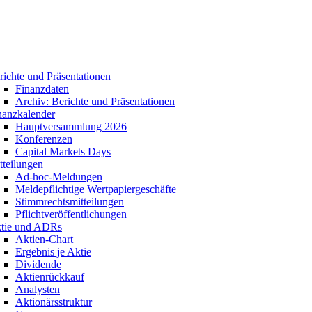
richte und Präsentationen
Finanzdaten
Archiv: Berichte und Präsentationen
nanzkalender
Hauptversammlung 2026
Konferenzen
Capital Markets Days
tteilungen
Ad-hoc-Meldungen
Meldepflichtige Wertpapiergeschäfte
Stimmrechtsmitteilungen
Pflichtveröffentlichungen
tie und ADRs
Aktien-Chart
Ergebnis je Aktie
Dividende
Aktienrückkauf
Analysten
Aktionärsstruktur