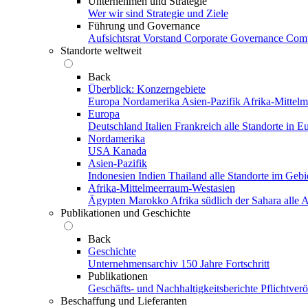
Unternehmen und Strategie
Wer wir sind
Strategie und Ziele
Führung und Governance
Aufsichtsrat
Vorstand
Corporate Governance
Comp
Standorte weltweit
Back
Überblick: Konzerngebiete
Europa
Nordamerika
Asien-Pazifik
Afrika-Mittel
Europa
Deutschland
Italien
Frankreich
alle Standorte in E
Nordamerika
USA
Kanada
Asien-Pazifik
Indonesien
Indien
Thailand
alle Standorte im Gebi
Afrika-Mittelmeerraum-Westasien
Ägypten
Marokko
Afrika südlich der Sahara
alle
Publikationen und Geschichte
Back
Geschichte
Unternehmensarchiv
150 Jahre Fortschritt
Publikationen
Geschäfts- und Nachhaltigkeitsberichte
Pflichtver
Beschaffung und Lieferanten