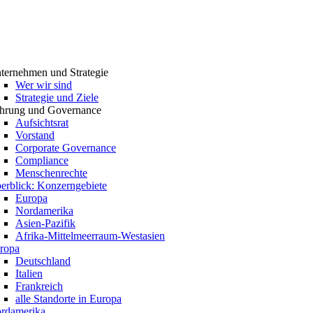
ternehmen und Strategie
Wer wir sind
Strategie und Ziele
hrung und Governance
Aufsichtsrat
Vorstand
Corporate Governance
Compliance
Menschenrechte
erblick: Konzerngebiete
Europa
Nordamerika
Asien-Pazifik
Afrika-Mittelmeerraum-Westasien
ropa
Deutschland
Italien
Frankreich
alle Standorte in Europa
rdamerika