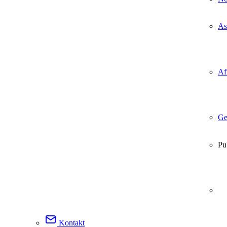
As
Af
Ge
Pu
Kontakt