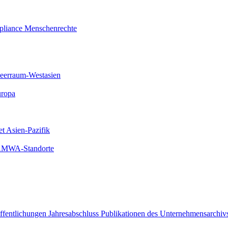
liance
Menschenrechte
meerraum-Westasien
uropa
et Asien-Pazifik
 AMWA-Standorte
öffentlichungen
Jahresabschluss
Publikationen des Unternehmensarchiv