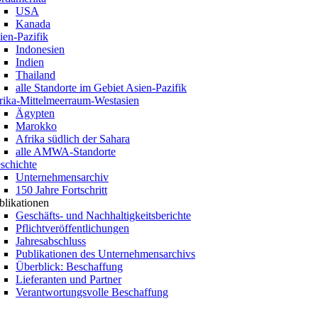
USA
Kanada
ien-Pazifik
Indonesien
Indien
Thailand
alle Standorte im Gebiet Asien-Pazifik
rika-Mittelmeerraum-Westasien
Ägypten
Marokko
Afrika südlich der Sahara
alle AMWA-Standorte
schichte
Unternehmensarchiv
150 Jahre Fortschritt
blikationen
Geschäfts- und Nachhaltigkeitsberichte
Pflichtveröffentlichungen
Jahresabschluss
Publikationen des Unternehmensarchivs
Überblick: Beschaffung
Lieferanten und Partner
Verantwortungsvolle Beschaffung