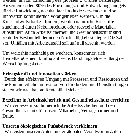
werden, um zur Erreichung des globalen 2°C-Ziels beizutragen.
Außerdem sollen 80% des Forschungs- und Entwicklungsbudgets
für die Entwicklung nachhaltiger Produkte verwendet und so
Innovation kontinuierlich vorangetrieben werden. Um die
Kreislaufwirtschaft zu fördern, werden natürliche Rohstoffe
zunehmend durch Nebenprodukte oder recycelte Materialien
substituiert. Auch Arbeitssicherheit und Gesundheitsschutz sind
zentraler Bestandteil der neuen Nachhaltigkeitsstrategie: Die Zahl
von Unfällen mit Arbeitsausfall soll auf null gesenkt werden.
Um weiterhin nachhaltig zu wachsen, konzentriert sich
HeidelbergCement künftig auf sechs Handlungsfelder entlang der
Wertschöpfungskette:
Ertragskraft und Innovation stärken
„Durch den effektiven Umgang mit Prozessen und Ressourcen und
die kontinuierliche Innovation von Produkten und Dienstleistungen
stellen wir nachhaltige Rentabilität sicher.“
Exzellenz in Arbeitssicherheit und Gesundheitsschutz erreichen
„Wir verbessern kontinuierlich die Arbeitssicherheit und den
Gesundheitsschutz für unsere Mitarbeiter, Vertragspartner und
Dritte.“
Unseren ökologischen Fußabdruck verkleinern
„Wir leisten unseren Anteil an der globalen Verantwortung, den