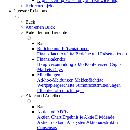
Digitalisierung
Forschung und Entwicklung
Referenzobjekte
Investor Relations
Back
Auf einen Blick
Kalender und Berichte
Back
Berichte und Präsentationen
Finanzdaten
Archiv: Berichte und Präsentationen
Finanzkalender
Hauptversammlung 2026
Konferenzen
Capital
Markets Days
Mitteilungen
Ad-hoc-Meldungen
Meldepflichtige
Wertpapiergeschäfte
Stimmrechtsmitteilungen
Pflichtveröffentlichungen
Aktie und Anleihen
Back
Aktie und ADRs
Aktien-Chart
Ergebnis je Aktie
Dividende
Aktienrückkauf
Analysten
Aktionärsstruktur
Consensus