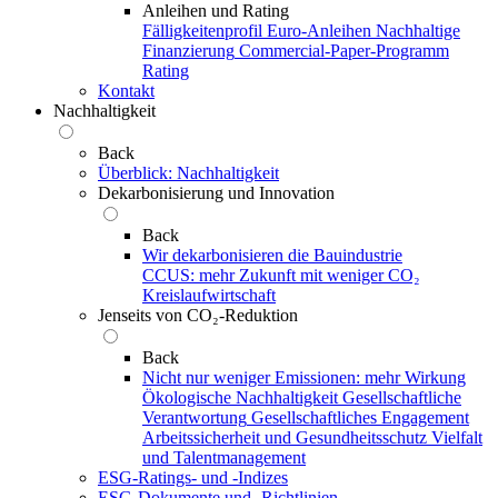
Anleihen und Rating
Fälligkeitenprofil
Euro-Anleihen
Nachhaltige
Finanzierung
Commercial-Paper-Programm
Rating
Kontakt
Nachhaltigkeit
Back
Überblick: Nachhaltigkeit
Dekarbonisierung und Innovation
Back
Wir dekarbonisieren die Bauindustrie
CCUS: mehr Zukunft mit weniger CO₂
Kreislaufwirtschaft
Jenseits von CO₂-Reduktion
Back
Nicht nur weniger Emissionen: mehr Wirkung
Ökologische Nachhaltigkeit
Gesellschaftliche
Verantwortung
Gesellschaftliches Engagement
Arbeitssicherheit und Gesundheitsschutz
Vielfalt
und Talentmanagement
ESG-Ratings- und ‑Indizes
ESG-Dokumente und ‑Richtlinien