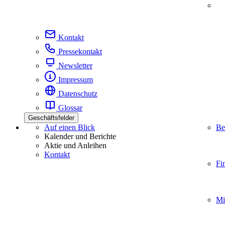
Kontakt
Pressekontakt
Newsletter
Impressum
Datenschutz
Glossar
Geschäftsfelder
Auf einen Blick
Be
Kalender und Berichte
Aktie und Anleihen
Kontakt
Fi
Mi