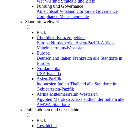
Wer wir sind
Strategie und Ziele
Führung und Governance
Aufsichtsrat
Vorstand
Corporate Governance
Compliance
Menschenrechte
Standorte weltweit
Back
Überblick: Konzerngebiete
Europa
Nordamerika
Asien-Pazifik
Afrika-
Mittelmeerraum-Westasien
Europa
Deutschland
Italien
Frankreich
alle Standorte in
Europa
Nordamerika
USA
Kanada
Asien-Pazifik
Indonesien
Indien
Thailand
alle Standorte im
Gebiet Asien-Pazifik
Afrika-Mittelmeerraum-Westasien
Ägypten
Marokko
Afrika südlich der Sahara
alle
AMWA-Standorte
Publikationen und Geschichte
Back
Geschichte