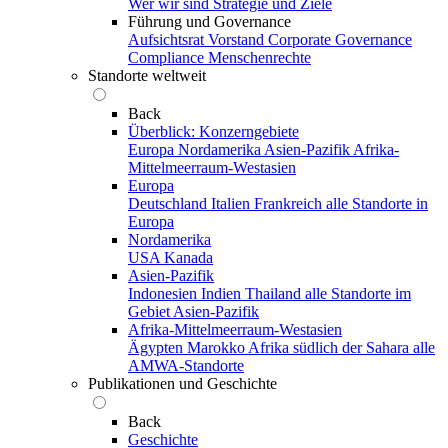
Wer wir sind
Strategie und Ziele
Führung und Governance
Aufsichtsrat
Vorstand
Corporate Governance
Compliance
Menschenrechte
Standorte weltweit
Back
Überblick: Konzerngebiete
Europa
Nordamerika
Asien-Pazifik
Afrika-
Mittelmeerraum-Westasien
Europa
Deutschland
Italien
Frankreich
alle Standorte in
Europa
Nordamerika
USA
Kanada
Asien-Pazifik
Indonesien
Indien
Thailand
alle Standorte im
Gebiet Asien-Pazifik
Afrika-Mittelmeerraum-Westasien
Ägypten
Marokko
Afrika südlich der Sahara
alle
AMWA-Standorte
Publikationen und Geschichte
Back
Geschichte