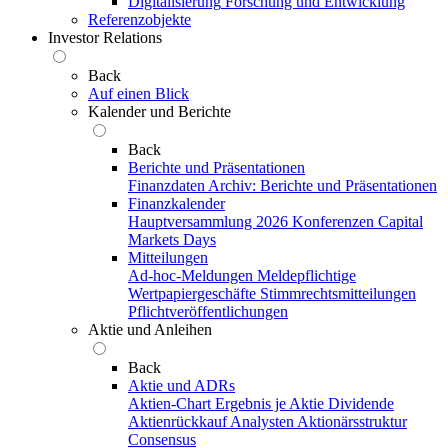
Digitalisierung
Forschung und Entwicklung
Referenzobjekte
Investor Relations
Back
Auf einen Blick
Kalender und Berichte
Back
Berichte und Präsentationen
Finanzdaten
Archiv: Berichte und Präsentationen
Finanzkalender
Hauptversammlung 2026
Konferenzen
Capital
Markets Days
Mitteilungen
Ad-hoc-Meldungen
Meldepflichtige
Wertpapiergeschäfte
Stimmrechtsmitteilungen
Pflichtveröffentlichungen
Aktie und Anleihen
Back
Aktie und ADRs
Aktien-Chart
Ergebnis je Aktie
Dividende
Aktienrückkauf
Analysten
Aktionärsstruktur
Consensus