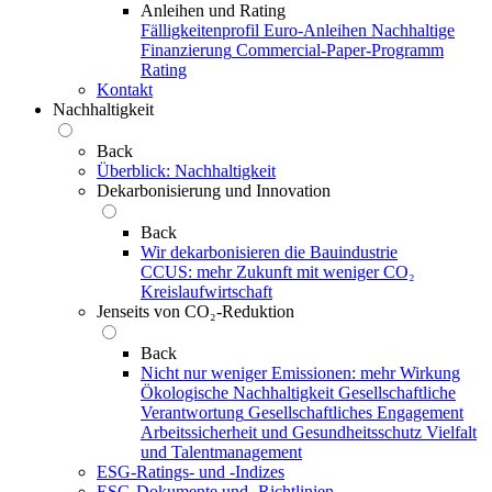
Anleihen und Rating
Fälligkeitenprofil
Euro-Anleihen
Nachhaltige
Finanzierung
Commercial-Paper-Programm
Rating
Kontakt
Nachhaltigkeit
Back
Überblick: Nachhaltigkeit
Dekarbonisierung und Innovation
Back
Wir dekarbonisieren die Bauindustrie
CCUS: mehr Zukunft mit weniger CO₂
Kreislaufwirtschaft
Jenseits von CO₂-Reduktion
Back
Nicht nur weniger Emissionen: mehr Wirkung
Ökologische Nachhaltigkeit
Gesellschaftliche
Verantwortung
Gesellschaftliches Engagement
Arbeitssicherheit und Gesundheitsschutz
Vielfalt
und Talentmanagement
ESG-Ratings- und ‑Indizes
ESG-Dokumente und ‑Richtlinien