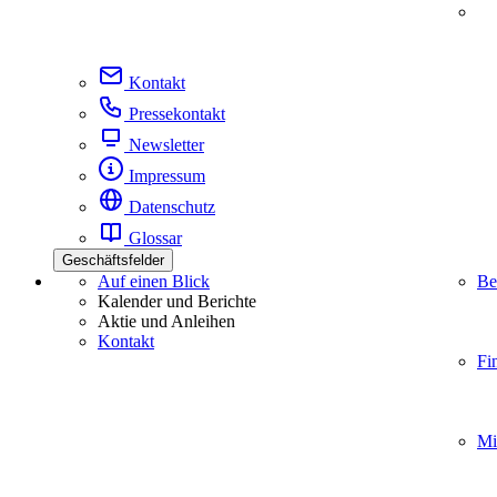
Kontakt
Pressekontakt
Newsletter
Impressum
Datenschutz
Glossar
Geschäftsfelder
Auf einen Blick
Be
Kalender und Berichte
Aktie und Anleihen
Kontakt
Fi
Mi