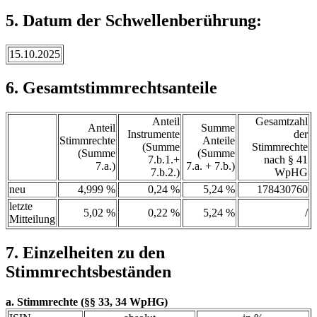
5. Datum der Schwellenberührung:
15.10.2025
6. Gesamtstimmrechtsanteile
Anteil
Gesamtzahl
Anteil
Summe
Instrumente
der
Stimmrechte
Anteile
(Summe
Stimmrechte
(Summe
(Summe
7.b.1.+
nach § 41
7.a.)
7.a. + 7.b.)
7.b.2.)
WpHG
neu
4,999 %
0,24 %
5,24 %
178430760
letzte
5,02 %
0,22 %
5,24 %
/
Mitteilung
7. Einzelheiten zu den
Stimmrechtsbeständen
a. Stimmrechte (§§ 33, 34 WpHG)