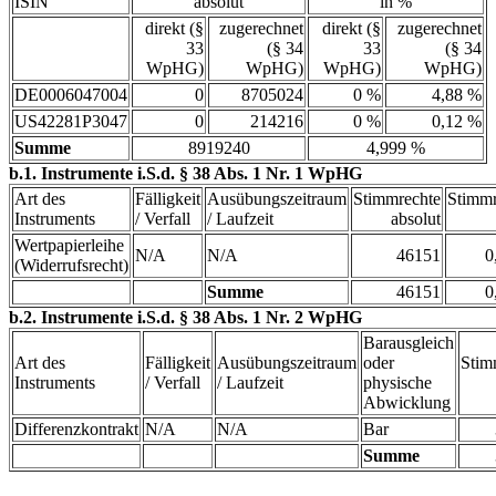
ISIN
absolut
in %
direkt (§
zugerechnet
direkt (§
zugerechnet
33
(§ 34
33
(§ 34
WpHG)
WpHG)
WpHG)
WpHG)
DE0006047004
0
8705024
0 %
4,88 %
US42281P3047
0
214216
0 %
0,12 %
Summe
8919240
4,999 %
b.1. Instrumente i.S.d. § 38 Abs. 1 Nr. 1 WpHG
Art des
Fälligkeit
Ausübungszeitraum
Stimmrechte
Stimmr
Instruments
/ Verfall
/ Laufzeit
absolut
Wertpapierleihe
N/A
N/A
46151
0
(Widerrufsrecht)
Summe
46151
0
b.2. Instrumente i.S.d. § 38 Abs. 1 Nr. 2 WpHG
Barausgleich
Art des
Fälligkeit
Ausübungszeitraum
oder
Stim
Instruments
/ Verfall
/ Laufzeit
physische
Abwicklung
Differenzkontrakt
N/A
N/A
Bar
Summe