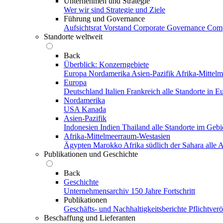
Unternehmen und Strategie
Wer wir sind
Strategie und Ziele
Führung und Governance
Aufsichtsrat
Vorstand
Corporate Governance
Comp
Standorte weltweit
Back
Überblick: Konzerngebiete
Europa
Nordamerika
Asien-Pazifik
Afrika-Mittel
Europa
Deutschland
Italien
Frankreich
alle Standorte in E
Nordamerika
USA
Kanada
Asien-Pazifik
Indonesien
Indien
Thailand
alle Standorte im Gebi
Afrika-Mittelmeerraum-Westasien
Ägypten
Marokko
Afrika südlich der Sahara
alle
Publikationen und Geschichte
Back
Geschichte
Unternehmensarchiv
150 Jahre Fortschritt
Publikationen
Geschäfts- und Nachhaltigkeitsberichte
Pflichtver
Beschaffung und Lieferanten