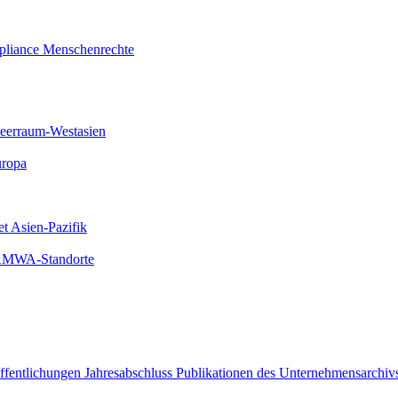
liance
Menschenrechte
meerraum-Westasien
uropa
et Asien-Pazifik
 AMWA-Standorte
öffentlichungen
Jahresabschluss
Publikationen des Unternehmensarchiv