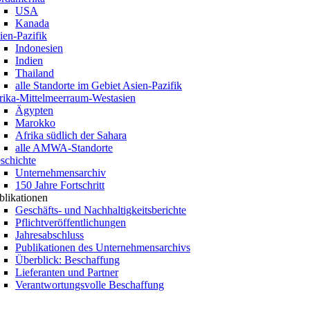
USA
Kanada
ien-Pazifik
Indonesien
Indien
Thailand
alle Standorte im Gebiet Asien-Pazifik
rika-Mittelmeerraum-Westasien
Ägypten
Marokko
Afrika südlich der Sahara
alle AMWA-Standorte
schichte
Unternehmensarchiv
150 Jahre Fortschritt
blikationen
Geschäfts- und Nachhaltigkeitsberichte
Pflichtveröffentlichungen
Jahresabschluss
Publikationen des Unternehmensarchivs
Überblick: Beschaffung
Lieferanten und Partner
Verantwortungsvolle Beschaffung