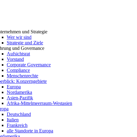
ternehmen und Strategie
Wer wir sind
Strategie und Ziele
hrung und Governance
Aufsichtsrat
Vorstand
Corporate Governance
Compliance
Menschenrechte
erblick: Konzerngebiete
Europa
Nordamerika
Asien-Pazifik
Afrika-Mittelmeerraum-Westasien
ropa
Deutschland
Italien
Frankreich
alle Standorte in Europa
rdamerika