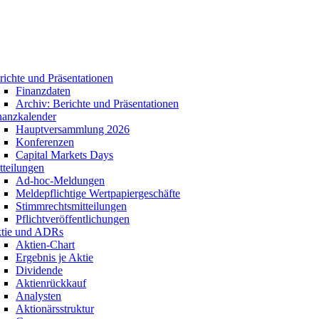
richte und Präsentationen
Finanzdaten
Archiv: Berichte und Präsentationen
nanzkalender
Hauptversammlung 2026
Konferenzen
Capital Markets Days
tteilungen
Ad-hoc-Meldungen
Meldepflichtige Wertpapiergeschäfte
Stimmrechtsmitteilungen
Pflichtveröffentlichungen
tie und ADRs
Aktien-Chart
Ergebnis je Aktie
Dividende
Aktienrückkauf
Analysten
Aktionärsstruktur