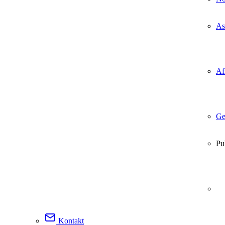
As
Af
Ge
Pu
Kontakt