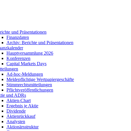
richte und Präsentationen
Finanzdaten
Archiv: Berichte und Präsentationen
nanzkalender
Hauptversammlung 2026
Konferenzen
Capital Markets Days
tteilungen
Ad-hoc-Meldungen
Meldepflichtige Wertpapiergeschäfte
Stimmrechtsmitteilungen
Pflichtveröffentlichungen
tie und ADRs
Aktien-Chart
Ergebnis je Aktie
Dividende
Aktienrückkauf
Analysten
Aktionärsstruktur