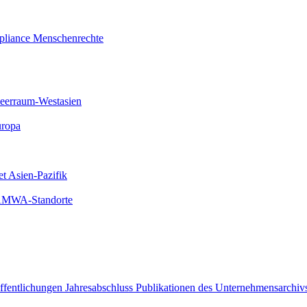
liance
Menschenrechte
meerraum-Westasien
uropa
et Asien-Pazifik
 AMWA-Standorte
öffentlichungen
Jahresabschluss
Publikationen des Unternehmensarchiv