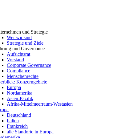
ternehmen und Strategie
Wer wir sind
Strategie und Ziele
hrung und Governance
Aufsichtsrat
Vorstand
Corporate Governance
Compliance
Menschenrechte
erblick: Konzerngebiete
Europa
Nordamerika
Asien-Pazifik
Afrika-Mittelmeerraum-Westasien
ropa
Deutschland
Italien
Frankreich
alle Standorte in Europa
rdamerika