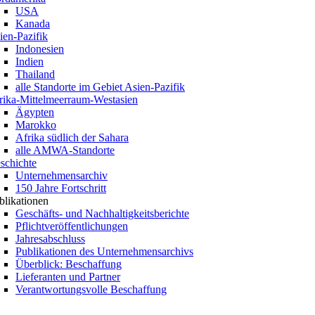
USA
Kanada
ien-Pazifik
Indonesien
Indien
Thailand
alle Standorte im Gebiet Asien-Pazifik
rika-Mittelmeerraum-Westasien
Ägypten
Marokko
Afrika südlich der Sahara
alle AMWA-Standorte
schichte
Unternehmensarchiv
150 Jahre Fortschritt
blikationen
Geschäfts- und Nachhaltigkeitsberichte
Pflichtveröffentlichungen
Jahresabschluss
Publikationen des Unternehmensarchivs
Überblick: Beschaffung
Lieferanten und Partner
Verantwortungsvolle Beschaffung