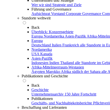
Unternehmen und Strategie
Wer wir sind
Strategie und Ziele
Führung und Governance
Aufsichtsrat
Vorstand
Corporate Governance
Comp
Standorte weltweit
Back
Überblick: Konzerngebiete
Europa
Nordamerika
Asien-Pazifik
Afrika-Mittel
Europa
Deutschland
Italien
Frankreich
alle Standorte in E
Nordamerika
USA
Kanada
Asien-Pazifik
Indonesien
Indien
Thailand
alle Standorte im Gebi
Afrika-Mittelmeerraum-Westasien
Ägypten
Marokko
Afrika südlich der Sahara
alle
Publikationen und Geschichte
Back
Geschichte
Unternehmensarchiv
150 Jahre Fortschritt
Publikationen
Geschäfts- und Nachhaltigkeitsberichte
Pflichtver
Beschaffung und Lieferanten