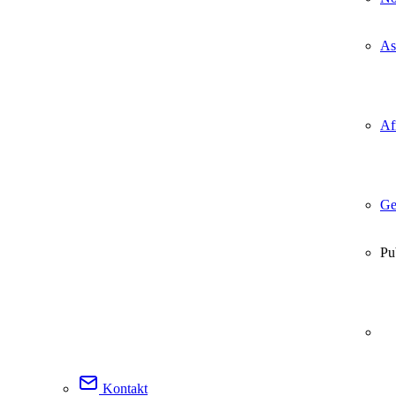
As
Af
Ge
Pu
Kontakt