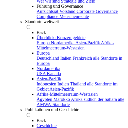
Wer wir sind
Strategie und Ziele
Führung und Governance
Aufsichtsrat
Vorstand
Corporate Governance
Compliance
Menschenrechte
Standorte weltweit
Back
Überblick: Konzerngebiete
Europa
Nordamerika
Asien-Pazifik
Afrika-
Mittelmeerraum-Westasien
Europa
Deutschland
Italien
Frankreich
alle Standorte in
Europa
Nordamerika
USA
Kanada
Asien-Pazifik
Indonesien
Indien
Thailand
alle Standorte im
Gebiet Asien-Pazifik
Afrika-Mittelmeerraum-Westasien
Ägypten
Marokko
Afrika südlich der Sahara
alle
AMWA-Standorte
Publikationen und Geschichte
Back
Geschichte