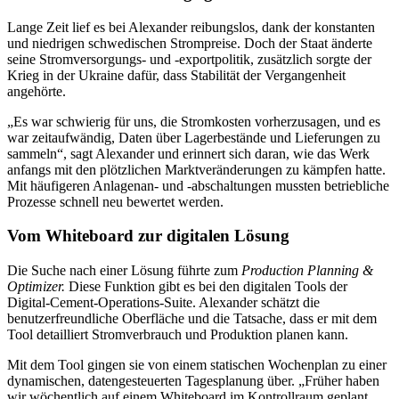
Lange Zeit lief es bei Alexander reibungslos, dank der konstanten
und niedrigen schwedischen Strompreise. Doch der Staat änderte
seine Stromversorgungs- und ‑exportpolitik, zusätzlich sorgte der
Krieg in der Ukraine dafür, dass Stabilität der Vergangenheit
angehörte.
„Es war schwierig für uns, die Stromkosten vorherzusagen, und es
war zeitaufwändig, Daten über Lagerbestände und Lieferungen zu
sammeln“, sagt Alexander und erinnert sich daran, wie das Werk
anfangs mit den plötzlichen Marktveränderungen zu kämpfen hatte.
Mit häufigeren Anlagenan- und ‑abschaltungen mussten betriebliche
Prozesse schnell neu bewertet werden.
Vom Whiteboard zur digitalen Lösung
Die Suche nach einer Lösung führte zum
Production Planning &
Optimizer.
Diese Funktion gibt es bei den digitalen Tools der
Digital-Cement-Operations-Suite. Alexander schätzt die
benutzerfreundliche Oberfläche und die Tatsache, dass er mit dem
Tool detailliert Stromverbrauch und Produktion planen kann.
Mit dem Tool gingen sie von einem statischen Wochenplan zu einer
dynamischen, datengesteuerten Tagesplanung über. „Früher haben
wir wöchentlich auf einem Whiteboard im Kontrollraum geplant.