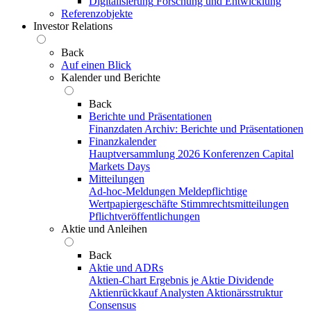
Digitalisierung
Forschung und Entwicklung
Referenzobjekte
Investor Relations
Back
Auf einen Blick
Kalender und Berichte
Back
Berichte und Präsentationen
Finanzdaten
Archiv: Berichte und Präsentationen
Finanzkalender
Hauptversammlung 2026
Konferenzen
Capital
Markets Days
Mitteilungen
Ad-hoc-Meldungen
Meldepflichtige
Wertpapiergeschäfte
Stimmrechtsmitteilungen
Pflichtveröffentlichungen
Aktie und Anleihen
Back
Aktie und ADRs
Aktien-Chart
Ergebnis je Aktie
Dividende
Aktienrückkauf
Analysten
Aktionärsstruktur
Consensus