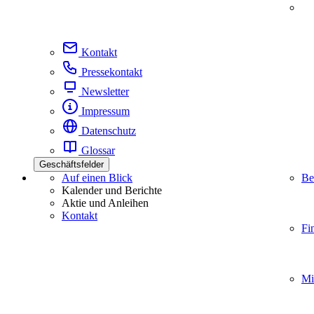
Kontakt
Pressekontakt
Newsletter
Impressum
Datenschutz
Glossar
Geschäftsfelder
Auf einen Blick
Be
Kalender und Berichte
Aktie und Anleihen
Kontakt
Fi
Mi