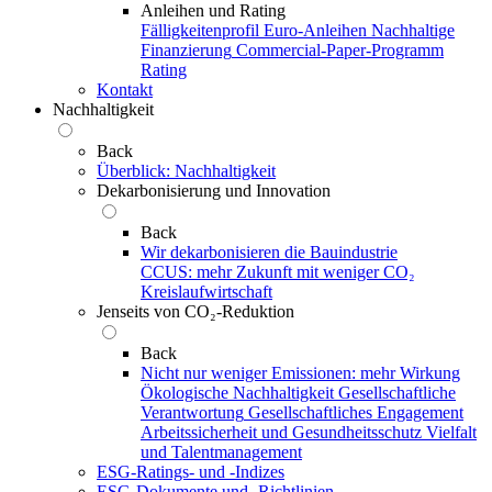
Anleihen und Rating
Fälligkeitenprofil
Euro-Anleihen
Nachhaltige
Finanzierung
Commercial-Paper-Programm
Rating
Kontakt
Nachhaltigkeit
Back
Überblick: Nachhaltigkeit
Dekarbonisierung und Innovation
Back
Wir dekarbonisieren die Bauindustrie
CCUS: mehr Zukunft mit weniger CO₂
Kreislaufwirtschaft
Jenseits von CO₂-Reduktion
Back
Nicht nur weniger Emissionen: mehr Wirkung
Ökologische Nachhaltigkeit
Gesellschaftliche
Verantwortung
Gesellschaftliches Engagement
Arbeitssicherheit und Gesundheitsschutz
Vielfalt
und Talentmanagement
ESG-Ratings- und ‑Indizes
ESG-Dokumente und ‑Richtlinien