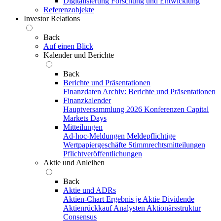
Digitalisierung
Forschung und Entwicklung
Referenzobjekte
Investor Relations
Back
Auf einen Blick
Kalender und Berichte
Back
Berichte und Präsentationen
Finanzdaten
Archiv: Berichte und Präsentationen
Finanzkalender
Hauptversammlung 2026
Konferenzen
Capital
Markets Days
Mitteilungen
Ad-hoc-Meldungen
Meldepflichtige
Wertpapiergeschäfte
Stimmrechtsmitteilungen
Pflichtveröffentlichungen
Aktie und Anleihen
Back
Aktie und ADRs
Aktien-Chart
Ergebnis je Aktie
Dividende
Aktienrückkauf
Analysten
Aktionärsstruktur
Consensus