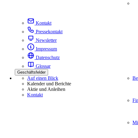
Kontakt
Pressekontakt
Newsletter
Impressum
Datenschutz
Glossar
Geschäftsfelder
Auf einen Blick
Be
Kalender und Berichte
Aktie und Anleihen
Kontakt
Fi
Mi