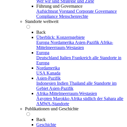
Wer wir sind
Strategie und Ziele
Führung und Governance
Aufsichtsrat
Vorstand
Corporate Governance
Compliance
Menschenrechte
Standorte weltweit
Back
Überblick: Konzerngebiete
Europa
Nordamerika
Asien-Pazifik
Afrika-
Mittelmeerraum-Westasien
Europa
Deutschland
Italien
Frankreich
alle Standorte in
Europa
Nordamerika
USA
Kanada
Asien-Pazifik
Indonesien
Indien
Thailand
alle Standorte im
Gebiet Asien-Pazifik
Afrika-Mittelmeerraum-Westasien
Ägypten
Marokko
Afrika südlich der Sahara
alle
AMWA-Standorte
Publikationen und Geschichte
Back
Geschichte