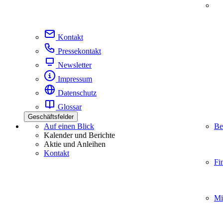
Kontakt
Pressekontakt
Newsletter
Impressum
Datenschutz
Glossar
Geschäftsfelder
Auf einen Blick
Be
Kalender und Berichte
Aktie und Anleihen
Kontakt
Fi
Mi