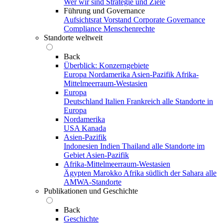
Wer wir sind
Strategie und Ziele
Führung und Governance
Aufsichtsrat
Vorstand
Corporate Governance
Compliance
Menschenrechte
Standorte weltweit
Back
Überblick: Konzerngebiete
Europa
Nordamerika
Asien-Pazifik
Afrika-
Mittelmeerraum-Westasien
Europa
Deutschland
Italien
Frankreich
alle Standorte in
Europa
Nordamerika
USA
Kanada
Asien-Pazifik
Indonesien
Indien
Thailand
alle Standorte im
Gebiet Asien-Pazifik
Afrika-Mittelmeerraum-Westasien
Ägypten
Marokko
Afrika südlich der Sahara
alle
AMWA-Standorte
Publikationen und Geschichte
Back
Geschichte