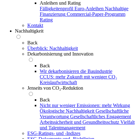
Anleihen und Rating
Fälligkeitenprofil
Euro-Anleihen
Nachhaltige
Finanzierung
Commercial-Paper-Programm
Rating
Kontakt
Nachhaltigkeit
Back
Überblick: Nachhaltigkeit
Dekarbonisierung und Innovation
Back
Wir dekarbonisieren die Bauindustrie
CCUS: mehr Zukunft mit weniger CO₂
Kreislaufwirtschaft
Jenseits von CO₂-Reduktion
Back
Nicht nur weniger Emissionen: mehr Wirkung
Ökologische Nachhaltigkeit
Gesellschaftliche
Verantwortung
Gesellschaftliches Engagement
Arbeitssicherheit und Gesundheitsschutz
Vielfalt
und Talentmanagement
ESG-Ratings- und ‑Indizes
ESG-Dokumente und ‑Richtlinien