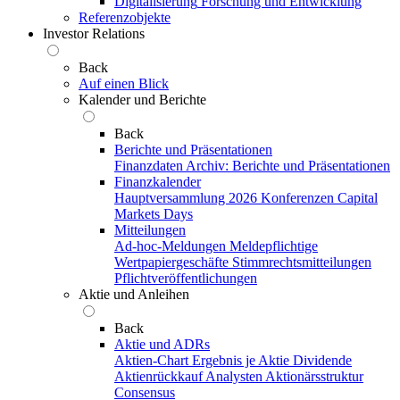
Digitalisierung
Forschung und Entwicklung
Referenzobjekte
Investor Relations
Back
Auf einen Blick
Kalender und Berichte
Back
Berichte und Präsentationen
Finanzdaten
Archiv: Berichte und Präsentationen
Finanzkalender
Hauptversammlung 2026
Konferenzen
Capital
Markets Days
Mitteilungen
Ad-hoc-Meldungen
Meldepflichtige
Wertpapiergeschäfte
Stimmrechtsmitteilungen
Pflichtveröffentlichungen
Aktie und Anleihen
Back
Aktie und ADRs
Aktien-Chart
Ergebnis je Aktie
Dividende
Aktienrückkauf
Analysten
Aktionärsstruktur
Consensus