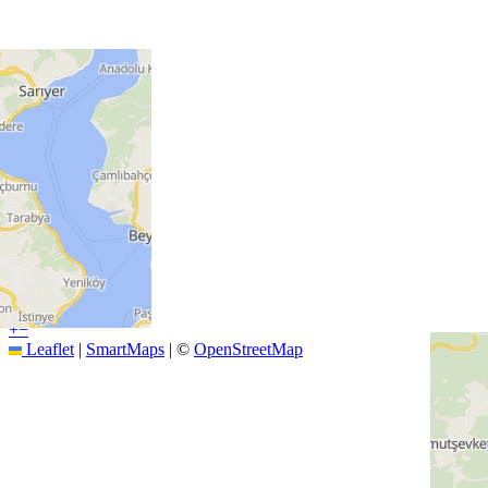
+
−
Leaflet
|
SmartMaps
| ©
OpenStreetMap