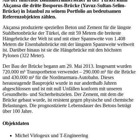
Akçansa die dritte Bosporus-Brücke (Yavuz-Sultan-Selim-
Brücke) in Istanbul zu seinem Portfolio an bedeutsamen
Referenzobjekten zählen.
Akçansa produzierte speziellen Beton und Zement für die längste
Stahlbetonbrücke der Türkei, die mit 59 Metern die breiteste
Hängebrücke der Welt ist und mit einer Spannweite von 1.408
Metern die Eisenbahnbrücke mit der längsten Spannweite weltweit
ist. Darüber hinaus ist sie die Hängebrücke mit den höchsten
Pylonen (322 Meter).
Der Bau der Brücke begann am 29. Mai 2013. Insgesamt wurden
720.000 m³ Transportbeton verwendet – 290.000 m³ für die Brücke
und 430.000 m³ für die Nordmarmara-Autobahn. Dieses
herausragende Bauprojekt wurde in nur anderthalb Jahren
abgeschlossen und ist mit null Unfällen konform mit unseren
Gesundheits- und Sicherheitszielen. Der Zement, mit dem die
Brücke gebaut wurde, ist resistent gegen physische und chemische
Belastungen. Die prognostizierte Lebensdauer des Betons beträgt
über 100 Jahre.
Objektdaten
Michel Virlogeux und T-Engineering