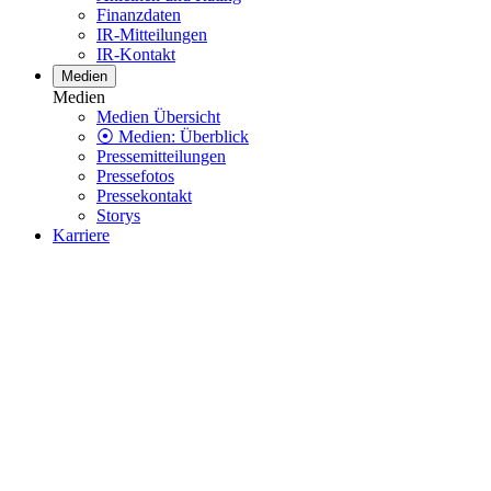
Finanzdaten
IR-Mitteilungen
IR-Kontakt
Medien
Medien
Medien Übersicht
⦿ Medien: Überblick
Pressemitteilungen
Pressefotos
Pressekontakt
Storys
Karriere