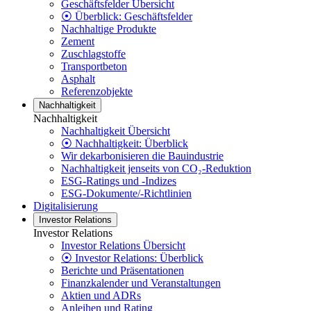
Geschäftsfelder Übersicht
⦿ Überblick: Geschäftsfelder
Nachhaltige Produkte
Zement
Zuschlagstoffe
Transportbeton
Asphalt
Referenzobjekte
Nachhaltigkeit
Nachhaltigkeit
Nachhaltigkeit Übersicht
⦿ Nachhaltigkeit: Überblick
Wir dekarbonisieren die Bauindustrie
Nachhaltigkeit jenseits von CO₂-Reduktion
ESG-Ratings und -Indizes
ESG-Dokumente/-Richtlinien
Digitalisierung
Investor Relations
Investor Relations
Investor Relations Übersicht
⦿ Investor Relations: Überblick
Berichte und Präsentationen
Finanzkalender und Veranstaltungen
Aktien und ADRs
Anleihen und Rating