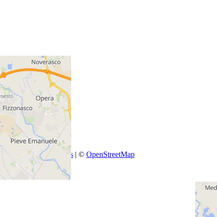
+
−
Leaflet
|
SmartMaps
| ©
OpenStreetMap