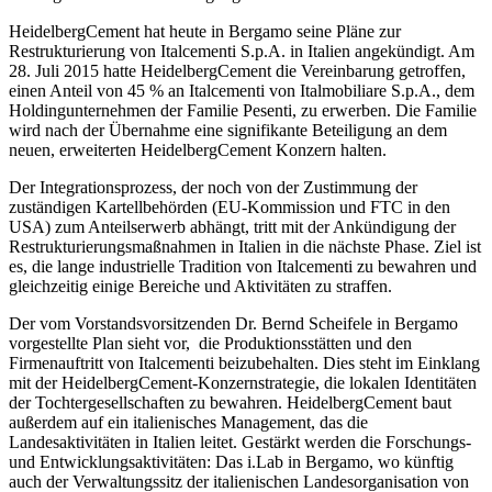
HeidelbergCement hat heute in Bergamo seine Pläne zur
Restrukturierung von Italcementi S.p.A. in Italien angekündigt. Am
28. Juli 2015 hatte HeidelbergCement die Vereinbarung getroffen,
einen Anteil von 45 % an Italcementi von Italmobiliare S.p.A., dem
Holdingunternehmen der Familie Pesenti, zu erwerben. Die Familie
wird nach der Übernahme eine signifikante Beteiligung an dem
neuen, erweiterten HeidelbergCement Konzern halten.
Der Integrationsprozess, der noch von der Zustimmung der
zuständigen Kartellbehörden (EU-Kommission und FTC in den
USA) zum Anteilserwerb abhängt, tritt mit der Ankündigung der
Restrukturierungsmaßnahmen in Italien in die nächste Phase. Ziel ist
es, die lange industrielle Tradition von Italcementi zu bewahren und
gleichzeitig einige Bereiche und Aktivitäten zu straffen.
Der vom Vorstandsvorsitzenden Dr. Bernd Scheifele in Bergamo
vorgestellte Plan sieht vor, die Produktionsstätten und den
Firmenauftritt von Italcementi beizubehalten. Dies steht im Einklang
mit der HeidelbergCement-Konzernstrategie, die lokalen Identitäten
der Tochtergesellschaften zu bewahren. HeidelbergCement baut
außerdem auf ein italienisches Management, das die
Landesaktivitäten in Italien leitet. Gestärkt werden die Forschungs-
und Entwicklungsaktivitäten: Das i.Lab in Bergamo, wo künftig
auch der Verwaltungssitz der italienischen Landesorganisation von