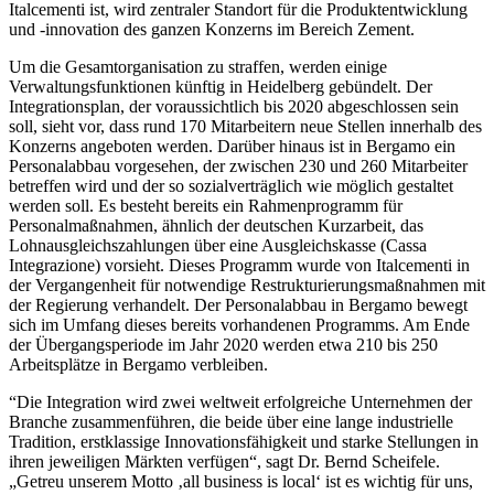
Italcementi ist, wird zentraler Standort für die Produktentwicklung
und -innovation des ganzen Konzerns im Bereich Zement.
Um die Gesamtorganisation zu straffen, werden einige
Verwaltungsfunktionen künftig in Heidelberg gebündelt. Der
Integrationsplan, der voraussichtlich bis 2020 abgeschlossen sein
soll, sieht vor, dass rund 170 Mitarbeitern neue Stellen innerhalb des
Konzerns angeboten werden. Darüber hinaus ist in Bergamo ein
Personalabbau vorgesehen, der zwischen 230 und 260 Mitarbeiter
betreffen wird und der so sozialverträglich wie möglich gestaltet
werden soll. Es besteht bereits ein Rahmenprogramm für
Personalmaßnahmen, ähnlich der deutschen Kurzarbeit, das
Lohnausgleichszahlungen über eine Ausgleichskasse (Cassa
Integrazione) vorsieht. Dieses Programm wurde von Italcementi in
der Vergangenheit für notwendige Restrukturierungsmaßnahmen mit
der Regierung verhandelt. Der Personalabbau in Bergamo bewegt
sich im Umfang dieses bereits vorhandenen Programms. Am Ende
der Übergangsperiode im Jahr 2020 werden etwa 210 bis 250
Arbeitsplätze in Bergamo verbleiben.
“Die Integration wird zwei weltweit erfolgreiche Unternehmen der
Branche zusammenführen, die beide über eine lange industrielle
Tradition, erstklassige Innovationsfähigkeit und starke Stellungen in
ihren jeweiligen Märkten verfügen“, sagt Dr. Bernd Scheifele.
„Getreu unserem Motto ‚all business is local‘ ist es wichtig für uns,