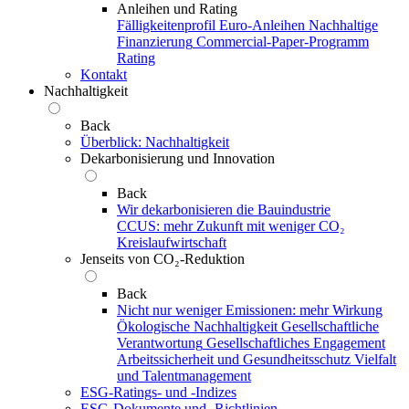
Anleihen und Rating
Fälligkeitenprofil
Euro-Anleihen
Nachhaltige
Finanzierung
Commercial-Paper-Programm
Rating
Kontakt
Nachhaltigkeit
Back
Überblick: Nachhaltigkeit
Dekarbonisierung und Innovation
Back
Wir dekarbonisieren die Bauindustrie
CCUS: mehr Zukunft mit weniger CO₂
Kreislaufwirtschaft
Jenseits von CO₂-Reduktion
Back
Nicht nur weniger Emissionen: mehr Wirkung
Ökologische Nachhaltigkeit
Gesellschaftliche
Verantwortung
Gesellschaftliches Engagement
Arbeitssicherheit und Gesundheitsschutz
Vielfalt
und Talentmanagement
ESG-Ratings- und ‑Indizes
ESG-Dokumente und ‑Richtlinien