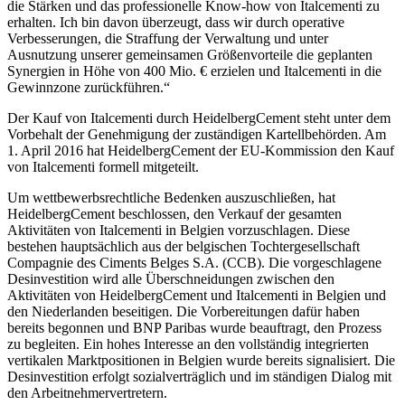
die Stärken und das professionelle Know-how von Italcementi zu
erhalten. Ich bin davon überzeugt, dass wir durch operative
Verbesserungen, die Straffung der Verwaltung und unter
Ausnutzung unserer gemeinsamen Größenvorteile die geplanten
Synergien in Höhe von 400 Mio. € erzielen und Italcementi in die
Gewinnzone zurückführen.“
Der Kauf von Italcementi durch HeidelbergCement steht unter dem
Vorbehalt der Genehmigung der zuständigen Kartellbehörden. Am
1. April 2016 hat HeidelbergCement der EU-Kommission den Kauf
von Italcementi formell mitgeteilt.
Um wettbewerbsrechtliche Bedenken auszuschließen, hat
HeidelbergCement beschlossen, den Verkauf der gesamten
Aktivitäten von Italcementi in Belgien vorzuschlagen. Diese
bestehen hauptsächlich aus der belgischen Tochtergesellschaft
Compagnie des Ciments Belges S.A. (CCB). Die vorgeschlagene
Desinvestition wird alle Überschneidungen zwischen den
Aktivitäten von HeidelbergCement und Italcementi in Belgien und
den Niederlanden beseitigen. Die Vorbereitungen dafür haben
bereits begonnen und BNP Paribas wurde beauftragt, den Prozess
zu begleiten. Ein hohes Interesse an den vollständig integrierten
vertikalen Marktpositionen in Belgien wurde bereits signalisiert. Die
Desinvestition erfolgt sozialverträglich und im ständigen Dialog mit
den Arbeitnehmervertretern.