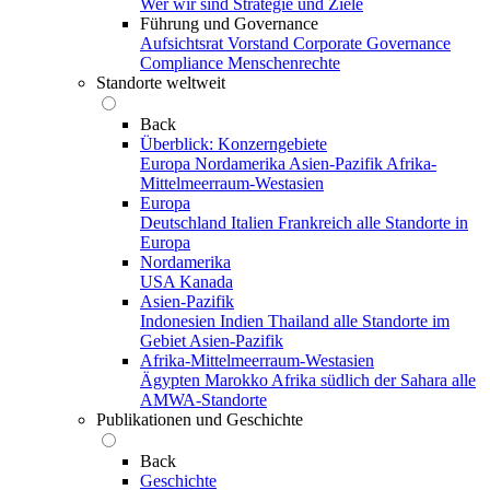
Wer wir sind
Strategie und Ziele
Führung und Governance
Aufsichtsrat
Vorstand
Corporate Governance
Compliance
Menschenrechte
Standorte weltweit
Back
Überblick: Konzerngebiete
Europa
Nordamerika
Asien-Pazifik
Afrika-
Mittelmeerraum-Westasien
Europa
Deutschland
Italien
Frankreich
alle Standorte in
Europa
Nordamerika
USA
Kanada
Asien-Pazifik
Indonesien
Indien
Thailand
alle Standorte im
Gebiet Asien-Pazifik
Afrika-Mittelmeerraum-Westasien
Ägypten
Marokko
Afrika südlich der Sahara
alle
AMWA-Standorte
Publikationen und Geschichte
Back
Geschichte