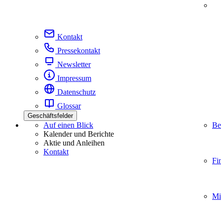
Kontakt
Pressekontakt
Newsletter
Impressum
Datenschutz
Glossar
Geschäftsfelder
Auf einen Blick
Be
Kalender und Berichte
Aktie und Anleihen
Kontakt
Fi
Mi