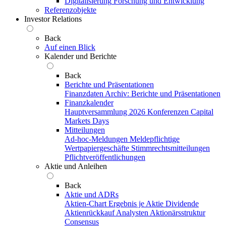
Digitalisierung
Forschung und Entwicklung
Referenzobjekte
Investor Relations
Back
Auf einen Blick
Kalender und Berichte
Back
Berichte und Präsentationen
Finanzdaten
Archiv: Berichte und Präsentationen
Finanzkalender
Hauptversammlung 2026
Konferenzen
Capital
Markets Days
Mitteilungen
Ad-hoc-Meldungen
Meldepflichtige
Wertpapiergeschäfte
Stimmrechtsmitteilungen
Pflichtveröffentlichungen
Aktie und Anleihen
Back
Aktie und ADRs
Aktien-Chart
Ergebnis je Aktie
Dividende
Aktienrückkauf
Analysten
Aktionärsstruktur
Consensus