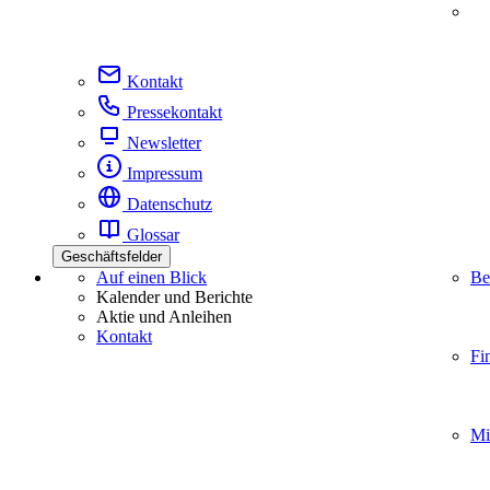
Kontakt
Pressekontakt
Newsletter
Impressum
Datenschutz
Glossar
Geschäftsfelder
Auf einen Blick
Be
Kalender und Berichte
Aktie und Anleihen
Kontakt
Fi
Mi