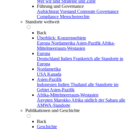
Wer wir sind
Strategie und Ziele
Führung und Governance
Aufsichtsrat
Vorstand
Corporate Governance
Compliance
Menschenrechte
Standorte weltweit
Back
Überblick: Konzerngebiete
Europa
Nordamerika
Asien-Pazifik
Afrika-
Mittelmeerraum-Westasien
Europa
Deutschland
Italien
Frankreich
alle Standorte in
Europa
Nordamerika
USA
Kanada
Asien-Pazifik
Indonesien
Indien
Thailand
alle Standorte im
Gebiet Asien-Pazifik
Afrika-Mittelmeerraum-Westasien
Ägypten
Marokko
Afrika südlich der Sahara
alle
AMWA-Standorte
Publikationen und Geschichte
Back
Geschichte