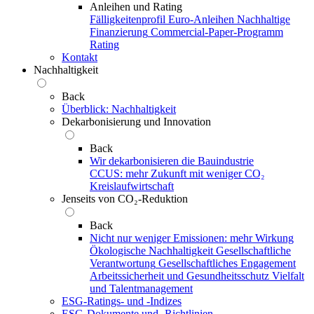
Anleihen und Rating
Fälligkeitenprofil
Euro-Anleihen
Nachhaltige
Finanzierung
Commercial-Paper-Programm
Rating
Kontakt
Nachhaltigkeit
Back
Überblick: Nachhaltigkeit
Dekarbonisierung und Innovation
Back
Wir dekarbonisieren die Bauindustrie
CCUS: mehr Zukunft mit weniger CO₂
Kreislaufwirtschaft
Jenseits von CO₂-Reduktion
Back
Nicht nur weniger Emissionen: mehr Wirkung
Ökologische Nachhaltigkeit
Gesellschaftliche
Verantwortung
Gesellschaftliches Engagement
Arbeitssicherheit und Gesundheitsschutz
Vielfalt
und Talentmanagement
ESG-Ratings- und ‑Indizes
ESG-Dokumente und ‑Richtlinien