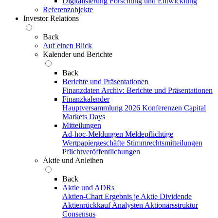
Digitalisierung
Forschung und Entwicklung
Referenzobjekte
Investor Relations
Back
Auf einen Blick
Kalender und Berichte
Back
Berichte und Präsentationen
Finanzdaten
Archiv: Berichte und Präsentationen
Finanzkalender
Hauptversammlung 2026
Konferenzen
Capital
Markets Days
Mitteilungen
Ad-hoc-Meldungen
Meldepflichtige
Wertpapiergeschäfte
Stimmrechtsmitteilungen
Pflichtveröffentlichungen
Aktie und Anleihen
Back
Aktie und ADRs
Aktien-Chart
Ergebnis je Aktie
Dividende
Aktienrückkauf
Analysten
Aktionärsstruktur
Consensus