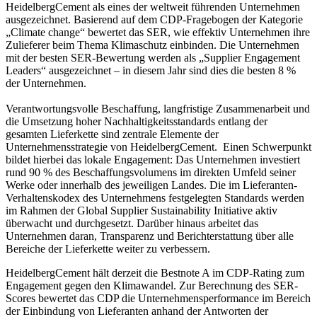
HeidelbergCement als eines der weltweit führenden Unternehmen
ausgezeichnet. Basierend auf dem CDP-Fragebogen der Kategorie
„Climate change“ bewertet das SER, wie effektiv Unternehmen ihre
Zulieferer beim Thema Klimaschutz einbinden. Die Unternehmen
mit der besten SER-Bewertung werden als „Supplier Engagement
Leaders“ ausgezeichnet – in diesem Jahr sind dies die besten 8 %
der Unternehmen.
Verantwortungsvolle Beschaffung, langfristige Zusammenarbeit und
die Umsetzung hoher Nachhaltigkeitsstandards entlang der
gesamten Lieferkette sind zentrale Elemente der
Unternehmensstrategie von HeidelbergCement. Einen Schwerpunkt
bildet hierbei das lokale Engagement: Das Unternehmen investiert
rund 90 % des Beschaffungsvolumens im direkten Umfeld seiner
Werke oder innerhalb des jeweiligen Landes. Die im Lieferanten-
Verhaltenskodex des Unternehmens festgelegten Standards werden
im Rahmen der Global Supplier Sustainability Initiative aktiv
überwacht und durchgesetzt. Darüber hinaus arbeitet das
Unternehmen daran, Transparenz und Berichterstattung über alle
Bereiche der Lieferkette weiter zu verbessern.
HeidelbergCement hält derzeit die Bestnote A im CDP-Rating zum
Engagement gegen den Klimawandel. Zur Berechnung des SER-
Scores bewertet das CDP die Unternehmensperformance im Bereich
der Einbindung von Lieferanten anhand der Antworten der