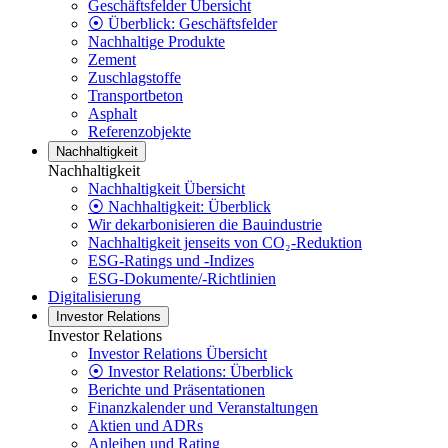
Geschäftsfelder Übersicht
⦿ Überblick: Geschäftsfelder
Nachhaltige Produkte
Zement
Zuschlagstoffe
Transportbeton
Asphalt
Referenzobjekte
Nachhaltigkeit
Nachhaltigkeit
Nachhaltigkeit Übersicht
⦿ Nachhaltigkeit: Überblick
Wir dekarbonisieren die Bauindustrie
Nachhaltigkeit jenseits von CO₂-Reduktion
ESG-Ratings und -Indizes
ESG-Dokumente/-Richtlinien
Digitalisierung
Investor Relations
Investor Relations
Investor Relations Übersicht
⦿ Investor Relations: Überblick
Berichte und Präsentationen
Finanzkalender und Veranstaltungen
Aktien und ADRs
Anleihen und Rating