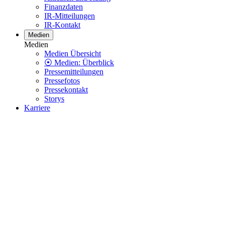
Finanzdaten
IR-Mitteilungen
IR-Kontakt
Medien
Medien
Medien Übersicht
⦿ Medien: Überblick
Pressemitteilungen
Pressefotos
Pressekontakt
Storys
Karriere