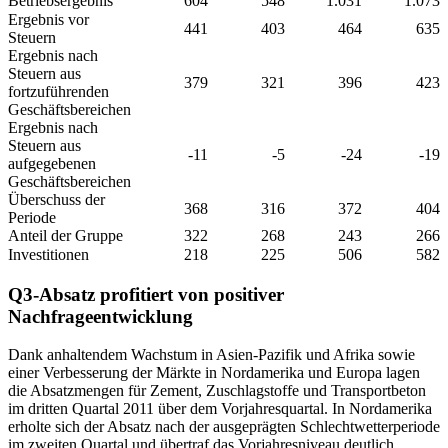
Betriebsergebnis
604
548
1.031
1.073
Ergebnis vor
441
403
464
635
Steuern
Ergebnis nach
Steuern aus
379
321
396
423
fortzuführenden
Geschäftsbereichen
Ergebnis nach
Steuern aus
-11
-5
-24
-19
aufgegebenen
Geschäftsbereichen
Überschuss der
368
316
372
404
Periode
Anteil der Gruppe
322
268
243
266
Investitionen
218
225
506
582
Q3-Absatz profitiert von positiver
Nachfrageentwicklung
Dank anhaltendem Wachstum in Asien-Pazifik und Afrika sowie
einer Verbesserung der Märkte in Nordamerika und Europa lagen
die Absatzmengen für Zement, Zuschlagstoffe und Transportbeton
im dritten Quartal 2011 über dem Vorjahresquartal. In Nordamerika
erholte sich der Absatz nach der ausgeprägten Schlechtwetterperiode
im zweiten Quartal und übertraf das Vorjahresniveau deutlich.