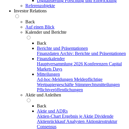
Digitalisierung
Forschung und Entwicklung
Referenzobjekte
Investor Relations
Back
Auf einen Blick
Kalender und Berichte
Back
Berichte und Präsentationen
Finanzdaten
Archiv: Berichte und Präsentationen
Finanzkalender
Hauptversammlung 2026
Konferenzen
Capital
Markets Days
Mitteilungen
Ad-hoc-Meldungen
Meldepflichtige
Wertpapiergeschäfte
Stimmrechtsmitteilungen
Pflichtveröffentlichungen
Aktie und Anleihen
Back
Aktie und ADRs
Aktien-Chart
Ergebnis je Aktie
Dividende
Aktienrückkauf
Analysten
Aktionärsstruktur
Consensus