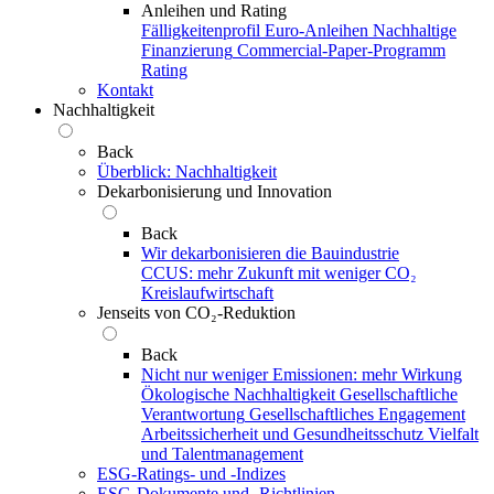
Anleihen und Rating
Fälligkeitenprofil
Euro-Anleihen
Nachhaltige
Finanzierung
Commercial-Paper-Programm
Rating
Kontakt
Nachhaltigkeit
Back
Überblick: Nachhaltigkeit
Dekarbonisierung und Innovation
Back
Wir dekarbonisieren die Bauindustrie
CCUS: mehr Zukunft mit weniger CO₂
Kreislaufwirtschaft
Jenseits von CO₂-Reduktion
Back
Nicht nur weniger Emissionen: mehr Wirkung
Ökologische Nachhaltigkeit
Gesellschaftliche
Verantwortung
Gesellschaftliches Engagement
Arbeitssicherheit und Gesundheitsschutz
Vielfalt
und Talentmanagement
ESG-Ratings- und ‑Indizes
ESG-Dokumente und ‑Richtlinien