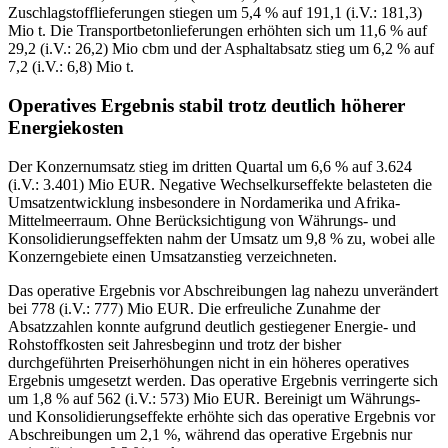
Zuschlagstofflieferungen stiegen um 5,4 % auf 191,1 (i.V.: 181,3)
Mio t. Die Transportbetonlieferungen erhöhten sich um 11,6 % auf
29,2 (i.V.: 26,2) Mio cbm und der Asphaltabsatz stieg um 6,2 % auf
7,2 (i.V.: 6,8) Mio t.
Operatives Ergebnis stabil trotz deutlich höherer
Energiekosten
Der Konzernumsatz stieg im dritten Quartal um 6,6 % auf 3.624
(i.V.: 3.401) Mio EUR. Negative Wechselkurseffekte belasteten die
Umsatzentwicklung insbesondere in Nordamerika und Afrika-
Mittelmeerraum. Ohne Berücksichtigung von Währungs- und
Konsolidierungseffekten nahm der Umsatz um 9,8 % zu, wobei alle
Konzerngebiete einen Umsatzanstieg verzeichneten.
Das operative Ergebnis vor Abschreibungen lag nahezu unverändert
bei 778 (i.V.: 777) Mio EUR. Die erfreuliche Zunahme der
Absatzzahlen konnte aufgrund deutlich gestiegener Energie- und
Rohstoffkosten seit Jahresbeginn und trotz der bisher
durchgeführten Preiserhöhungen nicht in ein höheres operatives
Ergebnis umgesetzt werden. Das operative Ergebnis verringerte sich
um 1,8 % auf 562 (i.V.: 573) Mio EUR. Bereinigt um Währungs-
und Konsolidierungseffekte erhöhte sich das operative Ergebnis vor
Abschreibungen um 2,1 %, während das operative Ergebnis nur