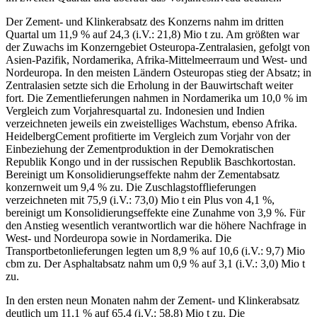
Der Zement- und Klinkerabsatz des Konzerns nahm im dritten
Quartal um 11,9 % auf 24,3 (i.V.: 21,8) Mio t zu. Am größten war
der Zuwachs im Konzerngebiet Osteuropa-Zentralasien, gefolgt von
Asien-Pazifik, Nordamerika, Afrika-Mittelmeerraum und West- und
Nordeuropa. In den meisten Ländern Osteuropas stieg der Absatz; in
Zentralasien setzte sich die Erholung in der Bauwirtschaft weiter
fort. Die Zementlieferungen nahmen in Nordamerika um 10,0 % im
Vergleich zum Vorjahresquartal zu. Indonesien und Indien
verzeichneten jeweils ein zweistelliges Wachstum, ebenso Afrika.
HeidelbergCement profitierte im Vergleich zum Vorjahr von der
Einbeziehung der Zementproduktion in der Demokratischen
Republik Kongo und in der russischen Republik Baschkortostan.
Bereinigt um Konsolidierungseffekte nahm der Zementabsatz
konzernweit um 9,4 % zu. Die Zuschlagstofflieferungen
verzeichneten mit 75,9 (i.V.: 73,0) Mio t ein Plus von 4,1 %,
bereinigt um Konsolidierungseffekte eine Zunahme von 3,9 %. Für
den Anstieg wesentlich verantwortlich war die höhere Nachfrage in
West- und Nordeuropa sowie in Nordamerika. Die
Transportbetonlieferungen legten um 8,9 % auf 10,6 (i.V.: 9,7) Mio
cbm zu. Der Asphaltabsatz nahm um 0,9 % auf 3,1 (i.V.: 3,0) Mio t
zu.
In den ersten neun Monaten nahm der Zement- und Klinkerabsatz
deutlich um 11,1 % auf 65,4 (i.V.: 58,8) Mio t zu. Die