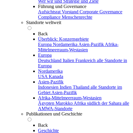
Wer wir sind
Strategie und Ziele
Führung und Governance
Aufsichtsrat
Vorstand
Corporate Governance
Compliance
Menschenrechte
Standorte weltweit
Back
Überblick: Konzerngebiete
Europa
Nordamerika
Asien-Pazifik
Afrika-
Mittelmeerraum-Westasien
Europa
Deutschland
Italien
Frankreich
alle Standorte in
Europa
Nordamerika
USA
Kanada
Asien-Pazifik
Indonesien
Indien
Thailand
alle Standorte im
Gebiet Asien-Pazifik
Afrika-Mittelmeerraum-Westasien
Ägypten
Marokko
Afrika südlich der Sahara
alle
AMWA-Standorte
Publikationen und Geschichte
Back
Geschichte