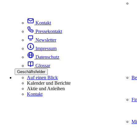
Kontakt
Pressekontakt
Newsletter
Impressum
Datenschutz
Glossar
Geschäftsfelder
Auf einen Blick
Be
Kalender und Berichte
Aktie und Anleihen
Kontakt
Fi
Mi