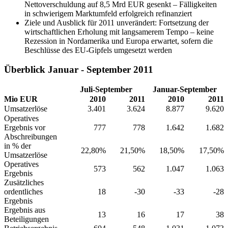
Nettoverschuldung auf 8,5 Mrd EUR gesenkt – Fälligkeiten
in schwierigem Marktumfeld erfolgreich refinanziert
Ziele und Ausblick für 2011 unverändert: Fortsetzung der
wirtschaftlichen Erholung mit langsamerem Tempo – keine
Rezession in Nordamerika und Europa erwartet, sofern die
Beschlüsse des EU-Gipfels umgesetzt werden
Überblick Januar - September 2011
Juli-September
Januar-September
Mio EUR
2010
2011
2010
2011
Umsatzerlöse
3.401
3.624
8.877
9.620
Operatives
Ergebnis vor
777
778
1.642
1.682
Abschreibungen
in % der
22,80%
21,50%
18,50%
17,50%
Umsatzerlöse
Operatives
573
562
1.047
1.063
Ergebnis
Zusätzliches
ordentliches
18
-30
-33
-28
Ergebnis
Ergebnis aus
13
16
17
38
Beteiligungen