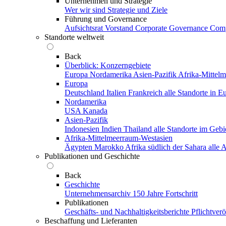
Unternehmen und Strategie
Wer wir sind
Strategie und Ziele
Führung und Governance
Aufsichtsrat
Vorstand
Corporate Governance
Comp
Standorte weltweit
Back
Überblick: Konzerngebiete
Europa
Nordamerika
Asien-Pazifik
Afrika-Mittel
Europa
Deutschland
Italien
Frankreich
alle Standorte in E
Nordamerika
USA
Kanada
Asien-Pazifik
Indonesien
Indien
Thailand
alle Standorte im Gebi
Afrika-Mittelmeerraum-Westasien
Ägypten
Marokko
Afrika südlich der Sahara
alle
Publikationen und Geschichte
Back
Geschichte
Unternehmensarchiv
150 Jahre Fortschritt
Publikationen
Geschäfts- und Nachhaltigkeitsberichte
Pflichtver
Beschaffung und Lieferanten