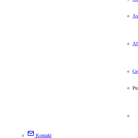
As
Af
Ge
Pu
Kontakt