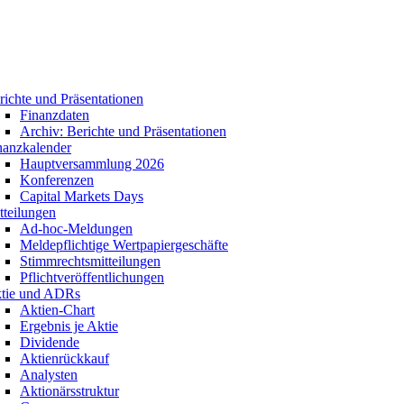
richte und Präsentationen
Finanzdaten
Archiv: Berichte und Präsentationen
nanzkalender
Hauptversammlung 2026
Konferenzen
Capital Markets Days
tteilungen
Ad-hoc-Meldungen
Meldepflichtige Wertpapiergeschäfte
Stimmrechtsmitteilungen
Pflichtveröffentlichungen
tie und ADRs
Aktien-Chart
Ergebnis je Aktie
Dividende
Aktienrückkauf
Analysten
Aktionärsstruktur