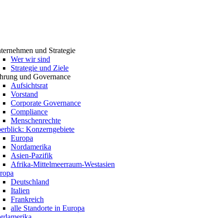
ternehmen und Strategie
Wer wir sind
Strategie und Ziele
hrung und Governance
Aufsichtsrat
Vorstand
Corporate Governance
Compliance
Menschenrechte
erblick: Konzerngebiete
Europa
Nordamerika
Asien-Pazifik
Afrika-Mittelmeerraum-Westasien
ropa
Deutschland
Italien
Frankreich
alle Standorte in Europa
rdamerika