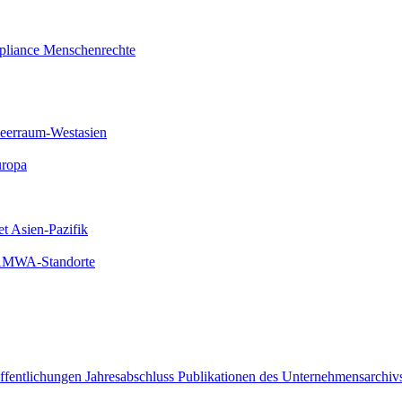
liance
Menschenrechte
meerraum-Westasien
uropa
et Asien-Pazifik
 AMWA-Standorte
öffentlichungen
Jahresabschluss
Publikationen des Unternehmensarchiv