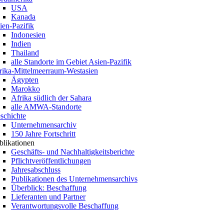
USA
Kanada
ien-Pazifik
Indonesien
Indien
Thailand
alle Standorte im Gebiet Asien-Pazifik
rika-Mittelmeerraum-Westasien
Ägypten
Marokko
Afrika südlich der Sahara
alle AMWA-Standorte
schichte
Unternehmensarchiv
150 Jahre Fortschritt
blikationen
Geschäfts- und Nachhaltigkeitsberichte
Pflichtveröffentlichungen
Jahresabschluss
Publikationen des Unternehmensarchivs
Überblick: Beschaffung
Lieferanten und Partner
Verantwortungsvolle Beschaffung